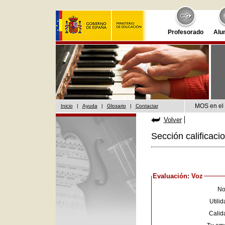
Profesorado
Alu
MOS en el 
Inicio
|
Ayuda
|
Glosario
|
Contactar
Volver
Sección calificaci
Evaluación: Voz
No
Utilid
Calid