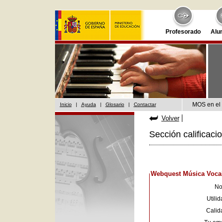
Profesorado
Alu
MOS en el 
Inicio
|
Ayuda
|
Glosario
|
Contactar
Volver
Sección calificaci
Webquest Música Vocal
No
Utilid
Calid