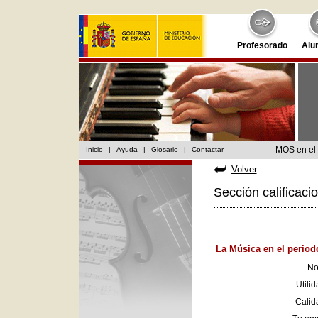
Profesorado
Alu
MOS en el 
Inicio
|
Ayuda
|
Glosario
|
Contactar
Volver
Sección calificaci
La Música en el period
No
Utilid
Calid