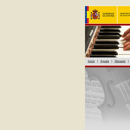
Inicio
|
Ayuda
|
Glosario
|