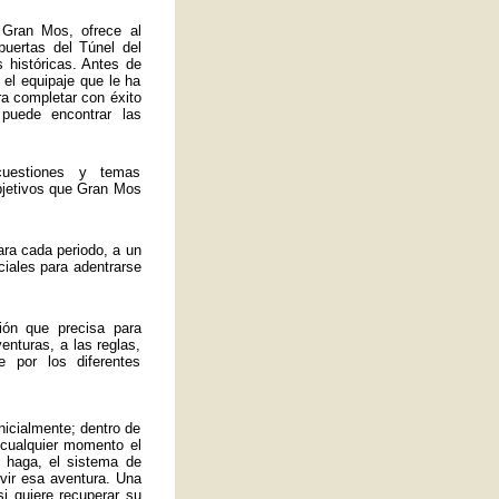
 Gran Mos, ofrece al
 puertas del Túnel del
 históricas. Antes de
 el equipaje que le ha
ra completar con éxito
 puede encontrar las
uestiones y temas
bjetivos que Gran Mos
ra cada periodo, a un
ciales para adentrarse
ión que precisa para
enturas, a las reglas,
 por los diferentes
nicialmente; dentro de
 cualquier momento el
 haga, el sistema de
ivir esa aventura. Una
si quiere recuperar su