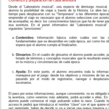
Comienzo y preparación de cada aventura
Desde el “Laboratorio musical”, una especie de demiurgo musical,
alumno la posibilidad de viajar a través de la Historia. Le abre las
tiempo para desplazarse con su “Temponave” a las diferentes épocas
emprender el viaje es necesario que el alumno seleccione con acierto
de acompañar, es decir, los conocimientos básicos que ha de tener pa
esa aventura. En el panel informativo del “Laboratorio musical”
siguientes “provisiones”:
Contenidos:
Información básica sobre cuáles son las c
fundamentales que se desarrollan en cada época, así como los o
espera que el alumno cumpla al finalizarlos.
Glosarios:
En el cuadro de glosarios el alumno puede acceder, pa
listado de términos y conceptos musicales que le resultarán esen
en la música y circunstancias de cada época.
Ayuda:
En este punto, el alumno encuentra toda la informac
manejarse por el juego: desde los objetivos y misiones de las av
pasando por el modo de registrarse, navegar o desplazarse
escenarios.
El paso por estas informaciones, aunque conveniente, no es obligado i
la aventura, como veremos más adelante, podrá acceder a ellas. En
alumno puede comenzar el viaje pulsando sobre la nave. Cuando lo
acceso le pedirá que introduzca el nombre “clave” con el que quiere v
vez registrado, habrá de decidir si va a iniciar una nueva travesía o 