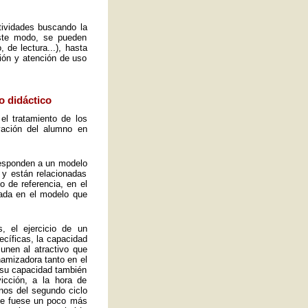
ctividades buscando la
este modo, se pueden
 de lectura...), hasta
ión y atención de uso
o didáctico
el tratamiento de los
vación del alumno en
 responden a un modelo
 y están relacionadas
o de referencia, en el
ada en el modelo que
, el ejercicio de un
ecíficas, la capacidad
 unen al atractivo que
namizadora tanto en el
y su capacidad también
icción, a la hora de
mnos del segundo ciclo
ue fuese un poco más