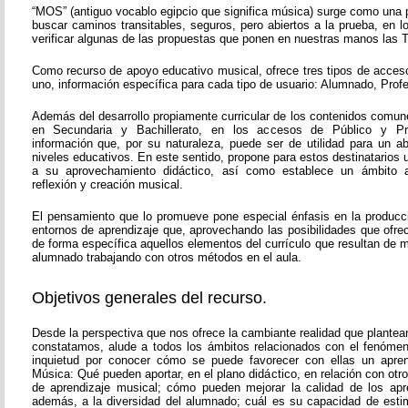
“MOS” (antiguo vocablo egipcio que significa música) surge como una 
buscar caminos transitables, seguros, pero abiertos a la prueba, en 
verificar algunas de las propuestas que ponen en nuestras manos las T
Como recurso de apoyo educativo musical, ofrece tres tipos de acces
uno, información específica para cada tipo de usuario: Alumnado, Prof
Además del desarrollo propiamente curricular de los contenidos comun
en Secundaria y Bachillerato, en los accesos de Público y Pr
información que, por su naturaleza, puede ser de utilidad para un 
niveles educativos. En este sentido, propone para estos destinatarios
a su aprovechamiento didáctico, así como establece un ámbito a
reflexión y creación musical.
El pensamiento que lo promueve pone especial énfasis en la producc
entornos de aprendizaje que, aprovechando las posibilidades que ofre
de forma específica aquellos elementos del currículo que resultan de ma
alumnado trabajando con otros métodos en el aula.
Objetivos generales del recurso.
Desde la perspectiva que nos ofrece la cambiante realidad que plante
constatamos, alude a todos los ámbitos relacionados con el fenóme
inquietud por conocer cómo se puede favorecer con ellas un aprend
Música: Qué pueden aportar, en el plano didáctico, en relación con ot
de aprendizaje musical; cómo pueden mejorar la calidad de los apr
además, a la diversidad del alumnado; cuál es su capacidad de esti