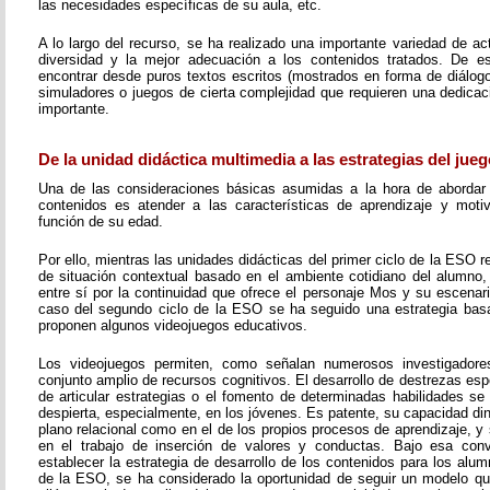
las necesidades específicas de su aula, etc.
A lo largo del recurso, se ha realizado una importante variedad de a
diversidad y la mejor adecuación a los contenidos tratados. De 
encontrar desde puros textos escritos (mostrados en forma de diálogo,
simuladores o juegos de cierta complejidad que requieren una dedicac
importante.
De la unidad didáctica multimedia a las estrategias del jueg
Una de las consideraciones básicas asumidas a la hora de abordar 
contenidos es atender a las características de aprendizaje y moti
función de su edad.
Por ello, mientras las unidades didácticas del primer ciclo de la ESO
de situación contextual basado en el ambiente cotidiano del alumno,
entre sí por la continuidad que ofrece el personaje Mos y su escenari
caso del segundo ciclo de la ESO se ha seguido una estrategia bas
proponen algunos videojuegos educativos.
Los videojuegos permiten, como señalan numerosos investigadores
conjunto amplio de recursos cognitivos. El desarrollo de destrezas esp
de articular estrategias o el fomento de determinadas habilidades se
despierta, especialmente, en los jóvenes. Es patente, su capacidad di
plano relacional como en el de los propios procesos de aprendizaje, 
en el trabajo de inserción de valores y conductas. Bajo esa conv
establecer la estrategia de desarrollo de los contenidos para los alu
de la ESO, se ha considerado la oportunidad de seguir un modelo q