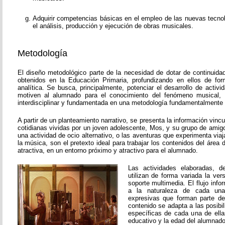
Adquirir competencias básicas en el empleo de las nuevas tecnol
el análisis, producción y ejecución de obras musicales.
Metodología
El diseño metodológico parte de la necesidad de dotar de continuida
obtenidos en la Educación Primaria, profundizando en ellos de fo
analítica. Se busca, principalmente, potenciar el desarrollo de activ
motiven al alumnado para el conocimiento del fenómeno musical, 
interdisciplinar y fundamentada en una metodología fundamentalmente p
A partir de un planteamiento narrativo, se presenta la información vinc
cotidianas vividas por un joven adolescente, Mos, y su grupo de amigos
una actividad de ocio alternativo, o las aventuras que experimenta viaj
la música, son el pretexto ideal para trabajar los contenidos del áre
atractiva, en un entorno próximo y atractivo para el alumnado.
Las actividades elaboradas, de
utilizan de forma variada la vers
soporte multimedia. El flujo inf
a la naturaleza de cada una
expresivas que forman parte de
contenido se adapta a las posibi
específicas de cada una de ella
educativo y la edad del alumnado 