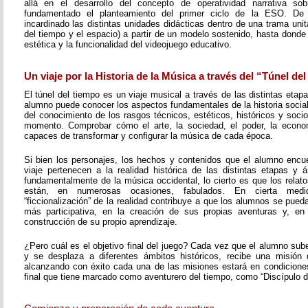
allá en el desarrollo del concepto de operatividad narrativa s
fundamentado el planteamiento del primer ciclo de la ESO. D
incardinado las distintas unidades didácticas dentro de una trama unita
del tiempo y el espacio) a partir de un modelo sostenido, hasta donde 
estética y la funcionalidad del videojuego educativo.
Un viaje por la Historia de la Música a través del “Túnel de
El túnel del tiempo es un viaje musical a través de las distintas etapa
alumno puede conocer los aspectos fundamentales de la historia social 
del conocimiento de los rasgos técnicos, estéticos, históricos y soc
momento. Comprobar cómo el arte, la sociedad, el poder, la economí
capaces de transformar y configurar la música de cada época.
Si bien los personajes, los hechos y contenidos que el alumno encue
viaje pertenecen a la realidad histórica de las distintas etapas y á
fundamentalmente de la música occidental, lo cierto es que los rela
están, en numerosas ocasiones, fabulados. En cierta med
“ficcionalización” de la realidad contribuye a que los alumnos se pueda
más participativa, en la creación de sus propias aventuras y, en
construcción de su propio aprendizaje.
¿Pero cuál es el objetivo final del juego? Cada vez que el alumno sub
y se desplaza a diferentes ámbitos históricos, recibe una misión 
alcanzando con éxito cada una de las misiones estará en condiciones 
final que tiene marcado como aventurero del tiempo, como “Discípulo d