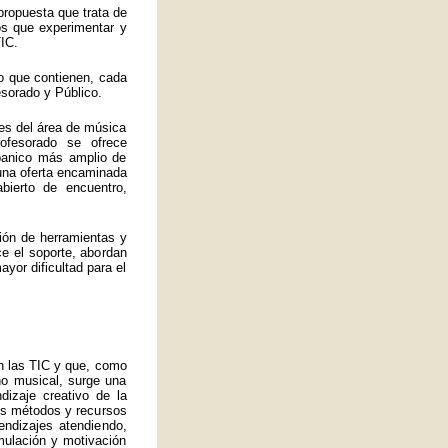
propuesta que trata de
los que experimentar y
IC.
o que contienen, cada
esorado y Público.
es del área de música
ofesorado se ofrece
abanico más amplio de
 una oferta encaminada
bierto de encuentro,
ión de herramientas y
ce el soporte, abordan
yor dificultad para el
an las TIC y que, como
no musical, surge una
izaje creativo de la
ros métodos y recursos
endizajes atendiendo,
mulación y motivación