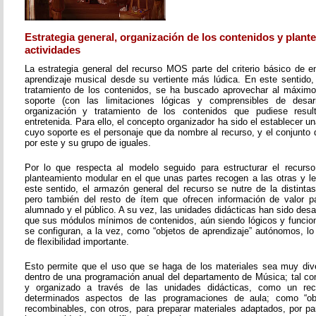
Estrategia general, organización de los contenidos y plant
actividades
La estrategia general del recurso MOS parte del criterio básico de e
aprendizaje musical desde su vertiente más lúdica. En este sentido, 
tratamiento de los contenidos, se ha buscado aprovechar al máximo 
soporte (con las limitaciones lógicas y comprensibles de desarr
organización y tratamiento de los contenidos que pudiese resul
entretenida. Para ello, el concepto organizador ha sido el establecer un
cuyo soporte es el personaje que da nombre al recurso, y el conjunto 
por este y su grupo de iguales.
Por lo que respecta al modelo seguido para estructurar el recurso
planteamiento modular en el que unas partes recogen a las otras y l
este sentido, el armazón general del recurso se nutre de la distinta
pero también del resto de ítem que ofrecen información de valor pa
alumnado y el público. A su vez, las unidades didácticas han sido desar
que sus módulos mínimos de contenidos, aún siendo lógicos y funcion
se configuran, a la vez, como “objetos de aprendizaje” autónomos, lo
de flexibilidad importante.
Esto permite que el uso que se haga de los materiales sea muy dive
dentro de una programación anual del departamento de Música; tal c
y organizado a través de las unidades didácticas, como un re
determinados aspectos de las programaciones de aula; como “obje
recombinables, con otros, para preparar materiales adaptados, por pa