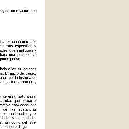
ogías en relación con
d a los conocimientos
rma más específica y
idades que impliquen y
bajo una perspectiva
articipativa.
ulada a las situaciones
. El inicio del curso,
ando por la historia de
a de una forma amena y
 diversa naturaleza,
atilidad que ofrece el
ormativo está adecuado
 de las sustancias
 los multimedia, y el
lidades y necesidades
s, así como del nivel
al que se dirige.