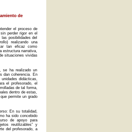
eamiento de
ntender el proceso de
sin perder rigor en el
las posibilidades del
ollo) realizando una
tar tan eficaz como
a estructura narrativa,
de situaciones vividas
, se ha realizado un
es dan coherencia. En
s unidades didácticas,
ra el profesorado, el
rolladas de tal forma,
ales dentro de estas,
 que permite un grado
rso: En su totalidad,
omo ha sido concebido
curso de apoyo para
tos reutilizables” y
rte del profesorado, a