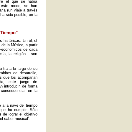
obre el que se había
e este modo, se han
ria (un viaje a través
ha sido posible, en la
l Tiempo”
s históricas. En él, el
de la Música, a partir
io-económicos de cada
a, la religión... son
ntra a lo largo de su
mbitos de desarrollo,
tos que los acompañan
ida, este juego de
n introducir, de forma
 consecuencia, en la
e a la nave del tiempo
que ha cumplir. Sólo
de lograr el objetivo
el saber musical”.