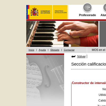
Profesorado
Alu
MOS en el 
Inicio
|
Ayuda
|
Glosario
|
Contactar
Volver
Sección calificaci
Constructor de interval
No
Utilid
Calid