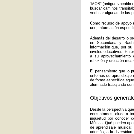
“MOS” (antiguo vocablo e
buscar caminos transitab
verificar algunas de las
Como recurso de apoyo ed
uno, información específ
Además del desarrollo pr
en Secundaria y Bachi
información que, por su
niveles educativos. En e
a su aprovechamiento d
reflexión y creación musi
El pensamiento que lo p
entornos de aprendizaje 
de forma específica aquel
alumnado trabajando con 
Objetivos generale
Desde la perspectiva que
constatamos, alude a to
inquietud por conocer c
Música: Qué pueden aport
de aprendizaje musical;
además, a la diversidad