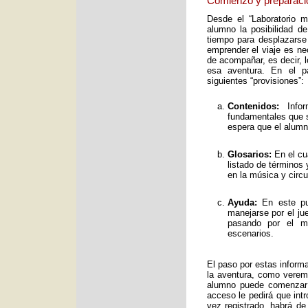
Comienzo y preparaci
Desde el “Laboratorio 
alumno la posibilidad de
tiempo para desplazarse
emprender el viaje es ne
de acompañar, es decir, 
esa aventura. En el pa
siguientes “provisiones”:
Contenidos:
Infor
fundamentales que s
espera que el alumno
Glosarios:
En el cu
listado de términos
en la música y circ
Ayuda:
En este pun
manejarse por el ju
pasando por el mo
escenarios.
El paso por estas inform
la aventura, como verem
alumno puede comenzar 
acceso le pedirá que int
vez registrado, habrá de 