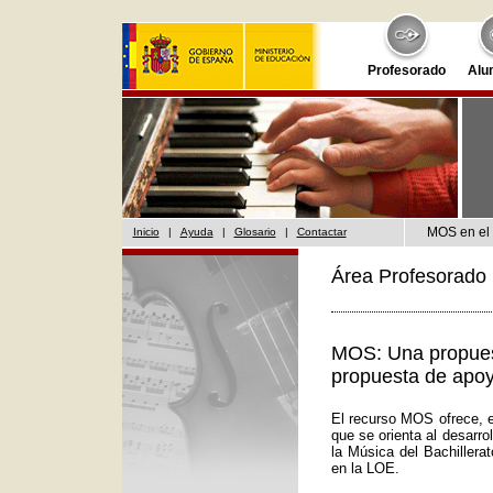
Profesorado
Alu
MOS en el 
Inicio
|
Ayuda
|
Glosario
|
Contactar
Área Profesorado 
MOS: Una propuest
propuesta de apoy
El recurso MOS ofrece, e
que se orienta al desarr
la Música del Bachillera
en la LOE.