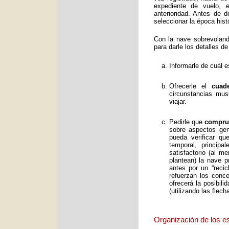
expediente de vuelo, e
anterioridad. Antes de 
seleccionar la época histó
Con la nave sobrevolan
para darle los detalles de
Informarle de cuál e
Ofrecerle el
cuad
circunstancias mus
viajar.
Pedirle que
comprue
sobre aspectos gene
pueda verificar qu
temporal, principa
satisfactorio (al 
plantean) la nave p
antes por un “reci
refuerzan los conc
ofrecerá la posibil
(utilizando las flec
Organización de los e