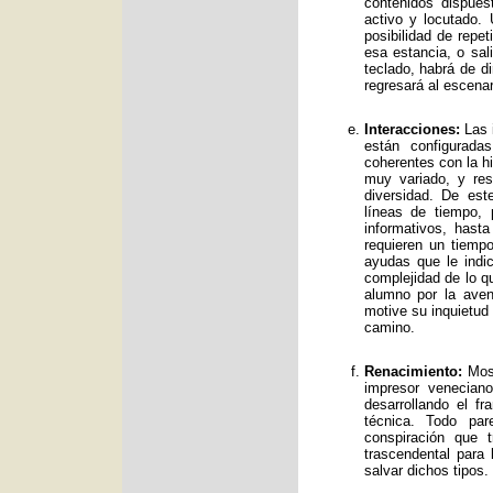
contenidos dispue
activo y locutado.
posibilidad de repet
esa estancia, o sal
teclado, habrá de d
regresará al escenar
Interacciones:
Las i
están configurad
coherentes con la hi
muy variado, y res
diversidad. De es
líneas de tiempo, 
informativos, has
requieren un tiemp
ayudas que le indic
complejidad de lo qu
alumno por la avent
motive su inquietud
camino.
Renacimiento:
Mos 
impresor venecian
desarrollando el f
técnica. Todo par
conspiración que t
trascendental para
salvar dichos tipos.