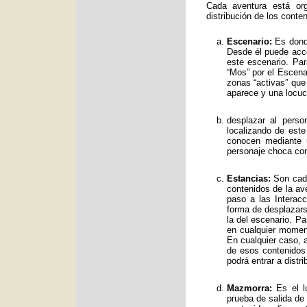
Cada aventura está org
distribución de los conte
Escenario:
Es donde
Desde él puede acce
este escenario. Par
“Mos” por el Escenar
zonas “activas” qu
aparece y una locuc
desplazar al perso
localizando de est
conocen mediante 
personaje choca con
Estancias:
Son cada
contenidos de la av
paso a las Interac
forma de desplazars
la del escenario. Pa
en cualquier moment
En cualquier caso, a
de esos contenidos
podrá entrar a distr
Mazmorra:
Es el lu
prueba de salida de