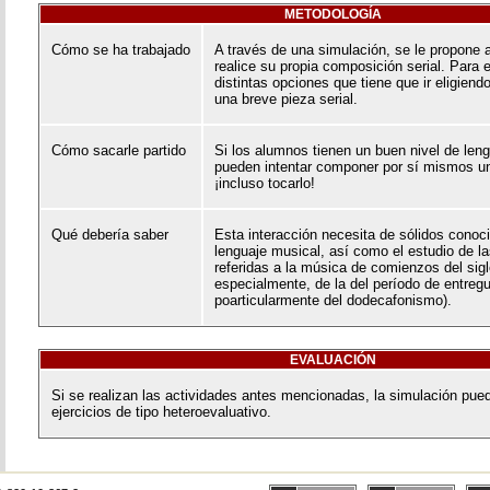
METODOLOGÍA
Cómo se ha trabajado
A través de una simulación, se le propone a
realice su propia composición serial. Para e
distintas opciones que tiene que ir eligiend
una breve pieza serial.
Cómo sacarle partido
Si los alumnos tienen un buen nivel de len
pueden intentar componer por sí mismos u
¡incluso tocarlo!
Qué debería saber
Esta interacción necesita de sólidos conoc
lenguaje musical, así como el estudio de l
referidas a la música de comienzos del sig
especialmente, de la del período de entreg
poarticularmente del dodecafonismo).
EVALUACIÓN
Si se realizan las actividades antes mencionadas, la simulación pued
ejercicios de tipo heteroevaluativo.