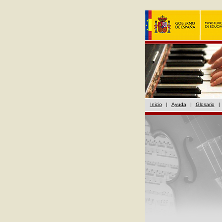
Inicio
|
Ayuda
|
Glosario
|