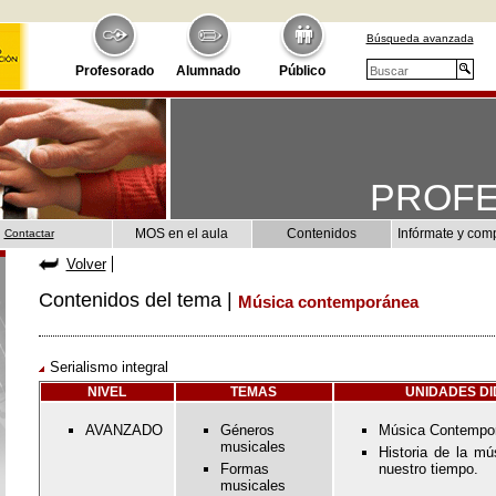
Búsqueda avanzada
Profesorado
Alumnado
Público
PROF
MOS en el aula
Contenidos
Infórmate y com
Contactar
Volver
Contenidos del tema |
Música contemporánea
Serialismo integral
NIVEL
TEMAS
UNIDADES D
AVANZADO
Géneros
Música Contempo
musicales
Historia de la m
Formas
nuestro tiempo.
musicales