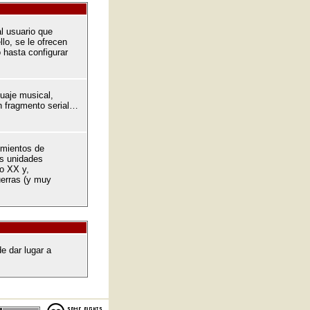
l usuario que
llo, se le ofrecen
o hasta configurar
guaje musical,
n fragmento serial…
imientos de
as unidades
lo XX y,
uerras (y muy
e dar lugar a