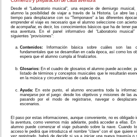
Comienzo y preparación de cada aventura
Desde el “Laboratorio musical”, una especie de demiurgo musical,
alumno la posibilidad de viajar a través de la Historia. Le abre las
tiempo para desplazarse con su “Temponave” a las diferentes épocas
emprender el viaje es necesario que el alumno seleccione con acierto
de acompañar, es decir, los conocimientos básicos que ha de tener pa
esa aventura. En el panel informativo del “Laboratorio musical”
siguientes “provisiones”:
Contenidos:
Información básica sobre cuáles son las c
fundamentales que se desarrollan en cada época, así como los o
espera que el alumno cumpla al finalizarlos.
Glosarios:
En el cuadro de glosarios el alumno puede acceder, pa
listado de términos y conceptos musicales que le resultarán esen
en la música y circunstancias de cada época.
Ayuda:
En este punto, el alumno encuentra toda la informac
manejarse por el juego: desde los objetivos y misiones de las av
pasando por el modo de registrarse, navegar o desplazarse
escenarios.
El paso por estas informaciones, aunque conveniente, no es obligado i
la aventura, como veremos más adelante, podrá acceder a ellas. En
alumno puede comenzar el viaje pulsando sobre la nave. Cuando lo
acceso le pedirá que introduzca el nombre “clave” con el que quiere v
vez registrado, habrá de decidir si va a iniciar una nueva travesía o 