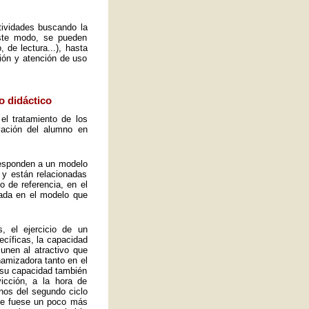
ctividades buscando la
este modo, se pueden
 de lectura...), hasta
ión y atención de uso
o didáctico
el tratamiento de los
vación del alumno en
 responden a un modelo
 y están relacionadas
o de referencia, en el
ada en el modelo que
, el ejercicio de un
ecíficas, la capacidad
 unen al atractivo que
namizadora tanto en el
y su capacidad también
icción, a la hora de
mnos del segundo ciclo
ue fuese un poco más