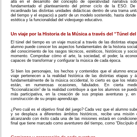
allá en el desarrollo del concepto de operatividad narrativa s
fundamentado el planteamiento del primer ciclo de la ESO. D
incardinado las distintas unidades didácticas dentro de una trama unita
del tiempo y el espacio) a partir de un modelo sostenido, hasta donde 
estética y la funcionalidad del videojuego educativo.
Un viaje por la Historia de la Música a través del “Túnel de
El túnel del tiempo es un viaje musical a través de las distintas etapa
alumno puede conocer los aspectos fundamentales de la historia social 
del conocimiento de los rasgos técnicos, estéticos, históricos y soc
momento. Comprobar cómo el arte, la sociedad, el poder, la economí
capaces de transformar y configurar la música de cada época.
Si bien los personajes, los hechos y contenidos que el alumno encue
viaje pertenecen a la realidad histórica de las distintas etapas y á
fundamentalmente de la música occidental, lo cierto es que los rela
están, en numerosas ocasiones, fabulados. En cierta med
“ficcionalización” de la realidad contribuye a que los alumnos se pueda
más participativa, en la creación de sus propias aventuras y, en
construcción de su propio aprendizaje.
¿Pero cuál es el objetivo final del juego? Cada vez que el alumno sub
y se desplaza a diferentes ámbitos históricos, recibe una misión 
alcanzando con éxito cada una de las misiones estará en condiciones 
final que tiene marcado como aventurero del tiempo, como “Discípulo d