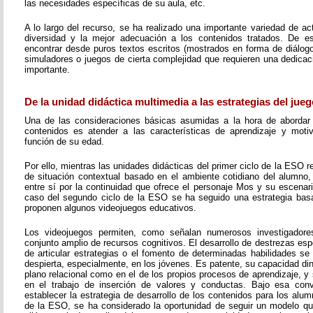
las necesidades específicas de su aula, etc.
A lo largo del recurso, se ha realizado una importante variedad de a
diversidad y la mejor adecuación a los contenidos tratados. De 
encontrar desde puros textos escritos (mostrados en forma de diálogo,
simuladores o juegos de cierta complejidad que requieren una dedicac
importante.
De la unidad didáctica multimedia a las estrategias del jueg
Una de las consideraciones básicas asumidas a la hora de abordar 
contenidos es atender a las características de aprendizaje y moti
función de su edad.
Por ello, mientras las unidades didácticas del primer ciclo de la ESO
de situación contextual basado en el ambiente cotidiano del alumno,
entre sí por la continuidad que ofrece el personaje Mos y su escenari
caso del segundo ciclo de la ESO se ha seguido una estrategia bas
proponen algunos videojuegos educativos.
Los videojuegos permiten, como señalan numerosos investigadores
conjunto amplio de recursos cognitivos. El desarrollo de destrezas esp
de articular estrategias o el fomento de determinadas habilidades se
despierta, especialmente, en los jóvenes. Es patente, su capacidad di
plano relacional como en el de los propios procesos de aprendizaje, 
en el trabajo de inserción de valores y conductas. Bajo esa conv
establecer la estrategia de desarrollo de los contenidos para los alu
de la ESO, se ha considerado la oportunidad de seguir un modelo q