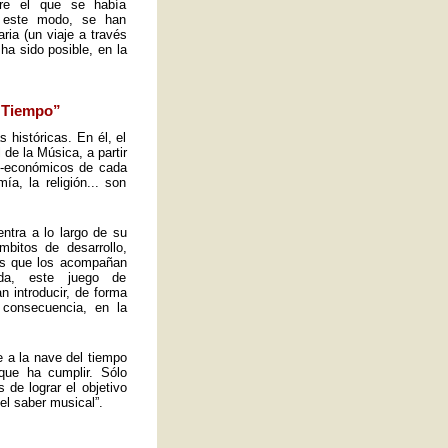
obre el que se había
e este modo, se han
ria (un viaje a través
ha sido posible, en la
l Tiempo”
s históricas. En él, el
de la Música, a partir
io-económicos de cada
a, la religión... son
ntra a lo largo de su
mbitos de desarrollo,
tos que los acompañan
ida, este juego de
n introducir, de forma
 consecuencia, en la
e a la nave del tiempo
que ha cumplir. Sólo
de lograr el objetivo
el saber musical”.