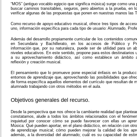
“MOS” (antiguo vocablo egipcio que significa música) surge como una 
buscar caminos transitables, seguros, pero abiertos a la prueba, en 
verificar algunas de las propuestas que ponen en nuestras manos las T
Como recurso de apoyo educativo musical, ofrece tres tipos de acces
uno, información específica para cada tipo de usuario: Alumnado, Prof
Además del desarrollo propiamente curricular de los contenidos comun
en Secundaria y Bachillerato, en los accesos de Público y Pr
información que, por su naturaleza, puede ser de utilidad para un 
niveles educativos. En este sentido, propone para estos destinatarios
a su aprovechamiento didáctico, así como establece un ámbito a
reflexión y creación musical.
El pensamiento que lo promueve pone especial énfasis en la producc
entornos de aprendizaje que, aprovechando las posibilidades que ofre
de forma específica aquellos elementos del currículo que resultan de ma
alumnado trabajando con otros métodos en el aula.
Objetivos generales del recurso.
Desde la perspectiva que nos ofrece la cambiante realidad que plante
constatamos, alude a todos los ámbitos relacionados con el fenóme
inquietud por conocer cómo se puede favorecer con ellas un aprend
Música: Qué pueden aportar, en el plano didáctico, en relación con ot
de aprendizaje musical; cómo pueden mejorar la calidad de los apr
además, a la diversidad del alumnado; cuál es su capacidad de esti