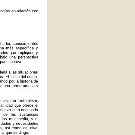
ogías en relación con
d a los conocimientos
rma más específica y
idades que impliquen y
bajo una perspectiva
articipativa.
ulada a las situaciones
. El inicio del curso,
ando por la historia de
a de una forma amena y
 diversa naturaleza,
atilidad que ofrece el
ormativo está adecuado
 de las sustancias
 los multimedia, y el
lidades y necesidades
s, así como del nivel
al que se dirige.