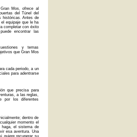
 Gran Mos, ofrece al
 puertas del Túnel del
 históricas. Antes de
 el equipaje que le ha
ra completar con éxito
 puede encontrar las
uestiones y temas
bjetivos que Gran Mos
ra cada periodo, a un
ciales para adentrarse
ión que precisa para
enturas, a las reglas,
 por los diferentes
nicialmente; dentro de
 cualquier momento el
 haga, el sistema de
ivir esa aventura. Una
si quiere recuperar su