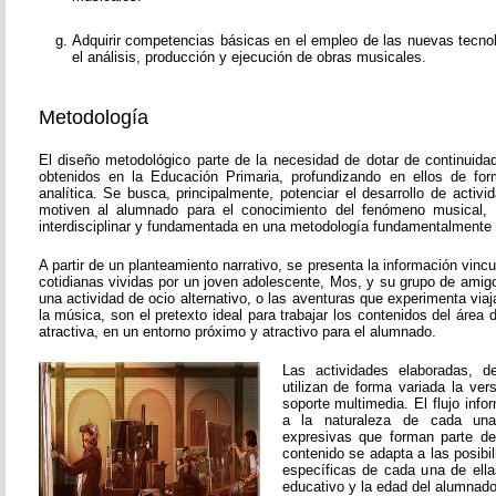
Adquirir competencias básicas en el empleo de las nuevas tecnol
el análisis, producción y ejecución de obras musicales.
Metodología
El diseño metodológico parte de la necesidad de dotar de continuida
obtenidos en la Educación Primaria, profundizando en ellos de fo
analítica. Se busca, principalmente, potenciar el desarrollo de activ
motiven al alumnado para el conocimiento del fenómeno musical, 
interdisciplinar y fundamentada en una metodología fundamentalmente p
A partir de un planteamiento narrativo, se presenta la información vinc
cotidianas vividas por un joven adolescente, Mos, y su grupo de amigos
una actividad de ocio alternativo, o las aventuras que experimenta viaj
la música, son el pretexto ideal para trabajar los contenidos del áre
atractiva, en un entorno próximo y atractivo para el alumnado.
Las actividades elaboradas, de
utilizan de forma variada la vers
soporte multimedia. El flujo inf
a la naturaleza de cada una
expresivas que forman parte de
contenido se adapta a las posibi
específicas de cada una de ella
educativo y la edad del alumnado 