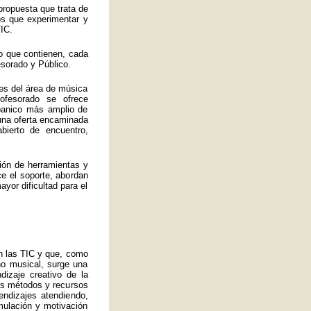
propuesta que trata de
los que experimentar y
IC.
o que contienen, cada
esorado y Público.
es del área de música
ofesorado se ofrece
abanico más amplio de
 una oferta encaminada
bierto de encuentro,
ión de herramientas y
ce el soporte, abordan
yor dificultad para el
an las TIC y que, como
no musical, surge una
izaje creativo de la
ros métodos y recursos
endizajes atendiendo,
mulación y motivación