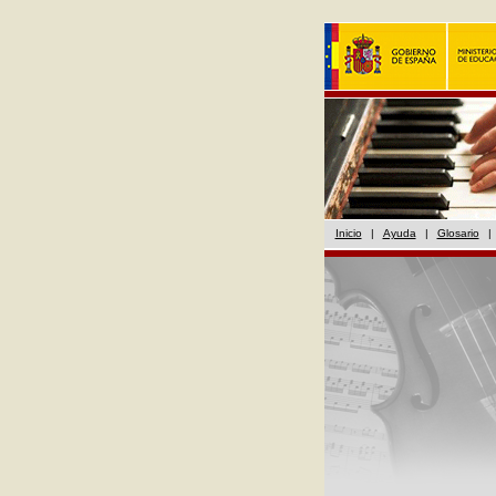
Inicio
|
Ayuda
|
Glosario
|