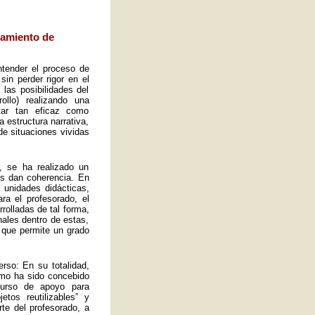
eamiento de
ntender el proceso de
sin perder rigor en el
las posibilidades del
ollo) realizando una
tar tan eficaz como
a estructura narrativa,
de situaciones vividas
, se ha realizado un
es dan coherencia. En
s unidades didácticas,
ra el profesorado, el
rolladas de tal forma,
ales dentro de estas,
 que permite un grado
rso: En su totalidad,
omo ha sido concebido
curso de apoyo para
tos reutilizables” y
rte del profesorado, a