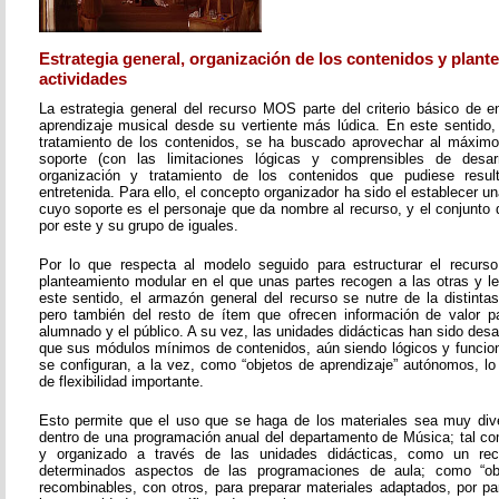
Estrategia general, organización de los contenidos y plant
actividades
La estrategia general del recurso MOS parte del criterio básico de e
aprendizaje musical desde su vertiente más lúdica. En este sentido, 
tratamiento de los contenidos, se ha buscado aprovechar al máximo 
soporte (con las limitaciones lógicas y comprensibles de desarr
organización y tratamiento de los contenidos que pudiese resul
entretenida. Para ello, el concepto organizador ha sido el establecer un
cuyo soporte es el personaje que da nombre al recurso, y el conjunto 
por este y su grupo de iguales.
Por lo que respecta al modelo seguido para estructurar el recurso
planteamiento modular en el que unas partes recogen a las otras y l
este sentido, el armazón general del recurso se nutre de la distinta
pero también del resto de ítem que ofrecen información de valor pa
alumnado y el público. A su vez, las unidades didácticas han sido desar
que sus módulos mínimos de contenidos, aún siendo lógicos y funcion
se configuran, a la vez, como “objetos de aprendizaje” autónomos, lo
de flexibilidad importante.
Esto permite que el uso que se haga de los materiales sea muy dive
dentro de una programación anual del departamento de Música; tal c
y organizado a través de las unidades didácticas, como un re
determinados aspectos de las programaciones de aula; como “obje
recombinables, con otros, para preparar materiales adaptados, por pa