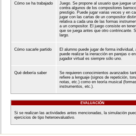
Cómo se ha trabajado
Juego. Se propone al usuario que juegue un
contra algunos de los compositores barroc
prestigio. Puede jugar varias veces y en ca
jugar con las cartas de un compositor disti
relativa a cada una de las formas instrume
a un compositor. El juego consiste en tener e
que se juega antes que otro contrincante. S
largo.
Cómo sacarle partido
El alumno puede jugar de forma individual,
puede realizar la ineracción en parejas o e
jugador virtual es siempre sólo uno.
Qué debería saber
Se requieren conocimientos avanzados tant
refiere a lenguaje (signos de repetición, ton
notas, etc.) como en teoría musical (forma
instrumentos, etc.).
EVALUACIÓN
Si se realizan las actividades antes mencionadas, la simulación pued
ejercicios de tipo heteroevaluativo.