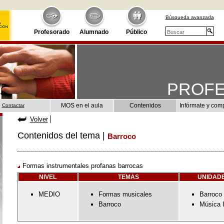
Búsqueda avanzada
Profesorado
Alumnado
Público
PROF
MOS en el aula
Contenidos
Infórmate y com
Contactar
Volver
Contenidos del tema |
Barroco
Formas instrumentales profanas barrocas
NIVEL
TEMAS
UNIDADE
MEDIO
Formas musicales
Barroco
Barroco
Música 