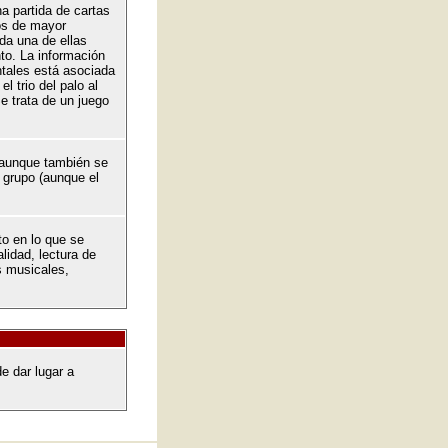
a partida de cartas
os de mayor
da una de ellas
nto. La información
ntales está asociada
l trio del palo al
e trata de un juego
 aunque también se
n grupo (aunque el
o en lo que se
alidad, lectura de
s musicales,
e dar lugar a