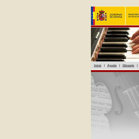
Inicio
|
Ayuda
|
Glosario
|