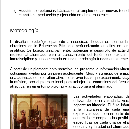
Adquirir competencias básicas en el empleo de las nuevas tecnol
el análisis, producción y ejecución de obras musicales.
Metodología
El diseño metodológico parte de la necesidad de dotar de continuida
obtenidos en la Educación Primaria, profundizando en ellos de fo
analítica. Se busca, principalmente, potenciar el desarrollo de activ
motiven al alumnado para el conocimiento del fenómeno musical, 
interdisciplinar y fundamentada en una metodología fundamentalmente p
A partir de un planteamiento narrativo, se presenta la información vinc
cotidianas vividas por un joven adolescente, Mos, y su grupo de amigos
una actividad de ocio alternativo, o las aventuras que experimenta viaj
la música, son el pretexto ideal para trabajar los contenidos del áre
atractiva, en un entorno próximo y atractivo para el alumnado.
Las actividades elaboradas, de
utilizan de forma variada la vers
soporte multimedia. El flujo inf
a la naturaleza de cada una
expresivas que forman parte de
contenido se adapta a las posibi
específicas de cada una de ella
educativo y la edad del alumnado 