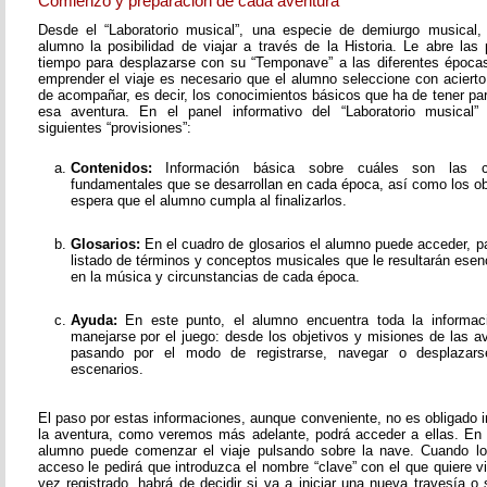
Comienzo y preparación de cada aventura
Desde el “Laboratorio musical”, una especie de demiurgo musical,
alumno la posibilidad de viajar a través de la Historia. Le abre las
tiempo para desplazarse con su “Temponave” a las diferentes épocas
emprender el viaje es necesario que el alumno seleccione con acierto
de acompañar, es decir, los conocimientos básicos que ha de tener pa
esa aventura. En el panel informativo del “Laboratorio musical”
siguientes “provisiones”:
Contenidos:
Información básica sobre cuáles son las c
fundamentales que se desarrollan en cada época, así como los o
espera que el alumno cumpla al finalizarlos.
Glosarios:
En el cuadro de glosarios el alumno puede acceder, pa
listado de términos y conceptos musicales que le resultarán esen
en la música y circunstancias de cada época.
Ayuda:
En este punto, el alumno encuentra toda la informac
manejarse por el juego: desde los objetivos y misiones de las av
pasando por el modo de registrarse, navegar o desplazarse
escenarios.
El paso por estas informaciones, aunque conveniente, no es obligado i
la aventura, como veremos más adelante, podrá acceder a ellas. En
alumno puede comenzar el viaje pulsando sobre la nave. Cuando lo
acceso le pedirá que introduzca el nombre “clave” con el que quiere v
vez registrado, habrá de decidir si va a iniciar una nueva travesía o 