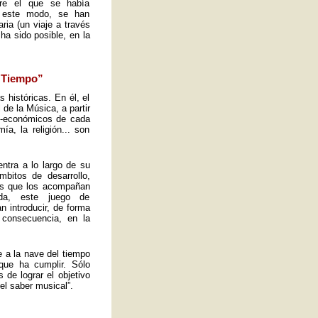
obre el que se había
e este modo, se han
ria (un viaje a través
ha sido posible, en la
l Tiempo”
s históricas. En él, el
de la Música, a partir
io-económicos de cada
a, la religión... son
ntra a lo largo de su
mbitos de desarrollo,
tos que los acompañan
ida, este juego de
n introducir, de forma
 consecuencia, en la
e a la nave del tiempo
que ha cumplir. Sólo
de lograr el objetivo
el saber musical”.