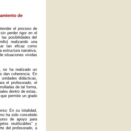
eamiento de
ntender el proceso de
sin perder rigor en el
las posibilidades del
ollo) realizando una
tar tan eficaz como
a estructura narrativa,
de situaciones vividas
, se ha realizado un
es dan coherencia. En
s unidades didácticas,
ra el profesorado, el
rolladas de tal forma,
ales dentro de estas,
 que permite un grado
rso: En su totalidad,
omo ha sido concebido
curso de apoyo para
tos reutilizables” y
rte del profesorado, a