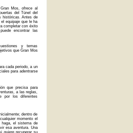
 Gran Mos, ofrece al
 puertas del Túnel del
 históricas. Antes de
 el equipaje que le ha
ra completar con éxito
 puede encontrar las
uestiones y temas
bjetivos que Gran Mos
ra cada periodo, a un
ciales para adentrarse
ión que precisa para
enturas, a las reglas,
 por los diferentes
nicialmente; dentro de
 cualquier momento el
 haga, el sistema de
ivir esa aventura. Una
si quiere recuperar su