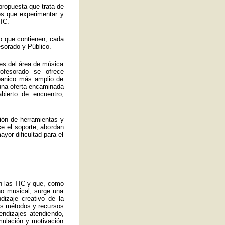
propuesta que trata de
los que experimentar y
IC.
o que contienen, cada
esorado y Público.
es del área de música
ofesorado se ofrece
abanico más amplio de
 una oferta encaminada
bierto de encuentro,
ión de herramientas y
ce el soporte, abordan
yor dificultad para el
an las TIC y que, como
no musical, surge una
izaje creativo de la
ros métodos y recursos
endizajes atendiendo,
mulación y motivación