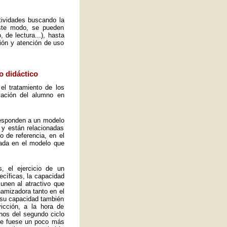
ctividades buscando la
este modo, se pueden
 de lectura...), hasta
ión y atención de uso
o didáctico
el tratamiento de los
vación del alumno en
 responden a un modelo
 y están relacionadas
o de referencia, en el
ada en el modelo que
, el ejercicio de un
ecíficas, la capacidad
 unen al atractivo que
namizadora tanto en el
y su capacidad también
icción, a la hora de
mnos del segundo ciclo
ue fuese un poco más