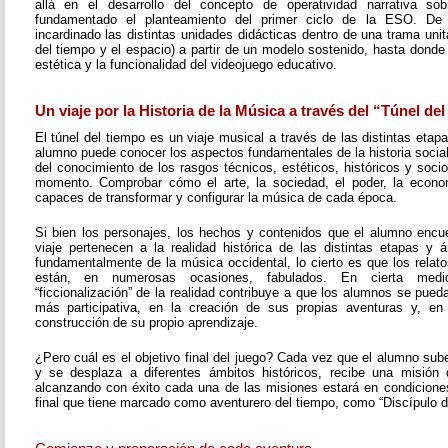
allá en el desarrollo del concepto de operatividad narrativa s
fundamentado el planteamiento del primer ciclo de la ESO. D
incardinado las distintas unidades didácticas dentro de una trama unita
del tiempo y el espacio) a partir de un modelo sostenido, hasta donde 
estética y la funcionalidad del videojuego educativo.
Un viaje por la Historia de la Música a través del “Túnel de
El túnel del tiempo es un viaje musical a través de las distintas etapa
alumno puede conocer los aspectos fundamentales de la historia social 
del conocimiento de los rasgos técnicos, estéticos, históricos y soc
momento. Comprobar cómo el arte, la sociedad, el poder, la economí
capaces de transformar y configurar la música de cada época.
Si bien los personajes, los hechos y contenidos que el alumno encue
viaje pertenecen a la realidad histórica de las distintas etapas y á
fundamentalmente de la música occidental, lo cierto es que los rela
están, en numerosas ocasiones, fabulados. En cierta med
“ficcionalización” de la realidad contribuye a que los alumnos se pueda
más participativa, en la creación de sus propias aventuras y, en
construcción de su propio aprendizaje.
¿Pero cuál es el objetivo final del juego? Cada vez que el alumno sub
y se desplaza a diferentes ámbitos históricos, recibe una misión 
alcanzando con éxito cada una de las misiones estará en condiciones 
final que tiene marcado como aventurero del tiempo, como “Discípulo d