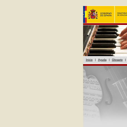
Inicio
|
Ayuda
|
Glosario
|