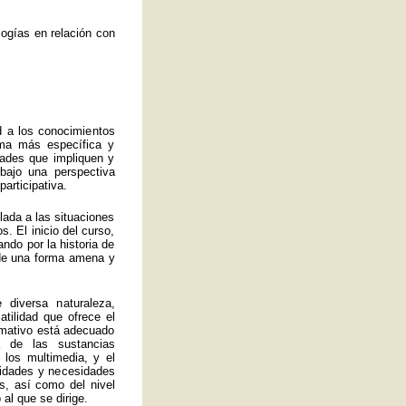
ogías en relación con
d a los conocimientos
rma más específica y
idades que impliquen y
bajo una perspectiva
articipativa.
ulada a las situaciones
. El inicio del curso,
ando por la historia de
a de una forma amena y
 diversa naturaleza,
atilidad que ofrece el
ormativo está adecuado
 de las sustancias
 los multimedia, y el
lidades y necesidades
s, así como del nivel
al que se dirige.