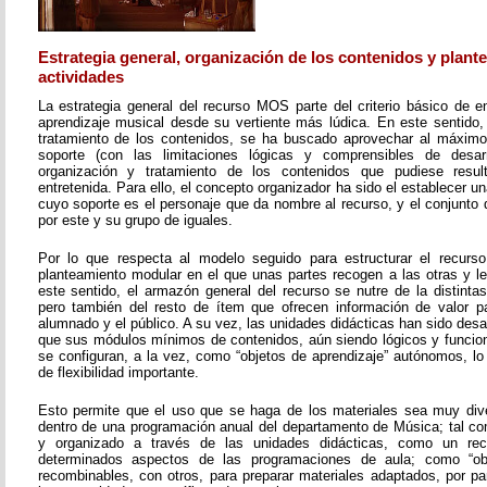
Estrategia general, organización de los contenidos y plant
actividades
La estrategia general del recurso MOS parte del criterio básico de e
aprendizaje musical desde su vertiente más lúdica. En este sentido, 
tratamiento de los contenidos, se ha buscado aprovechar al máximo 
soporte (con las limitaciones lógicas y comprensibles de desarr
organización y tratamiento de los contenidos que pudiese resul
entretenida. Para ello, el concepto organizador ha sido el establecer un
cuyo soporte es el personaje que da nombre al recurso, y el conjunto 
por este y su grupo de iguales.
Por lo que respecta al modelo seguido para estructurar el recurso
planteamiento modular en el que unas partes recogen a las otras y l
este sentido, el armazón general del recurso se nutre de la distinta
pero también del resto de ítem que ofrecen información de valor pa
alumnado y el público. A su vez, las unidades didácticas han sido desar
que sus módulos mínimos de contenidos, aún siendo lógicos y funcion
se configuran, a la vez, como “objetos de aprendizaje” autónomos, lo
de flexibilidad importante.
Esto permite que el uso que se haga de los materiales sea muy dive
dentro de una programación anual del departamento de Música; tal c
y organizado a través de las unidades didácticas, como un re
determinados aspectos de las programaciones de aula; como “obje
recombinables, con otros, para preparar materiales adaptados, por pa