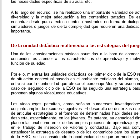
las necesidades específicas de su aula, etc.
A lo largo del recurso, se ha realizado una importante variedad de a
diversidad y la mejor adecuación a los contenidos tratados. De 
encontrar desde puros textos escritos (mostrados en forma de diálogo,
simuladores o juegos de cierta complejidad que requieren una dedicac
importante.
De la unidad didáctica multimedia a las estrategias del jueg
Una de las consideraciones básicas asumidas a la hora de abordar 
contenidos es atender a las características de aprendizaje y moti
función de su edad.
Por ello, mientras las unidades didácticas del primer ciclo de la ESO
de situación contextual basado en el ambiente cotidiano del alumno,
entre sí por la continuidad que ofrece el personaje Mos y su escenari
caso del segundo ciclo de la ESO se ha seguido una estrategia bas
proponen algunos videojuegos educativos.
Los videojuegos permiten, como señalan numerosos investigadores
conjunto amplio de recursos cognitivos. El desarrollo de destrezas esp
de articular estrategias o el fomento de determinadas habilidades se
despierta, especialmente, en los jóvenes. Es patente, su capacidad di
plano relacional como en el de los propios procesos de aprendizaje, 
en el trabajo de inserción de valores y conductas. Bajo esa conv
establecer la estrategia de desarrollo de los contenidos para los alu
de la ESO, se ha considerado la oportunidad de seguir un modelo q