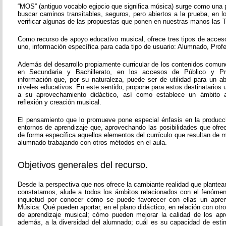
“MOS” (antiguo vocablo egipcio que significa música) surge como una 
buscar caminos transitables, seguros, pero abiertos a la prueba, en 
verificar algunas de las propuestas que ponen en nuestras manos las T
Como recurso de apoyo educativo musical, ofrece tres tipos de acces
uno, información específica para cada tipo de usuario: Alumnado, Prof
Además del desarrollo propiamente curricular de los contenidos comun
en Secundaria y Bachillerato, en los accesos de Público y Pr
información que, por su naturaleza, puede ser de utilidad para un 
niveles educativos. En este sentido, propone para estos destinatarios
a su aprovechamiento didáctico, así como establece un ámbito a
reflexión y creación musical.
El pensamiento que lo promueve pone especial énfasis en la producc
entornos de aprendizaje que, aprovechando las posibilidades que ofre
de forma específica aquellos elementos del currículo que resultan de ma
alumnado trabajando con otros métodos en el aula.
Objetivos generales del recurso.
Desde la perspectiva que nos ofrece la cambiante realidad que plante
constatamos, alude a todos los ámbitos relacionados con el fenóme
inquietud por conocer cómo se puede favorecer con ellas un aprend
Música: Qué pueden aportar, en el plano didáctico, en relación con ot
de aprendizaje musical; cómo pueden mejorar la calidad de los apr
además, a la diversidad del alumnado; cuál es su capacidad de esti