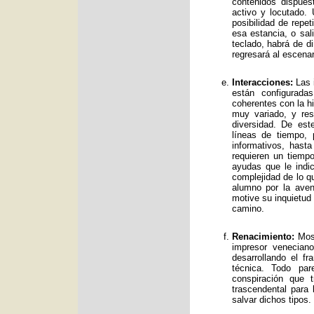
contenidos dispue
activo y locutado.
posibilidad de repet
esa estancia, o sal
teclado, habrá de d
regresará al escenar
Interacciones:
Las i
están configurad
coherentes con la hi
muy variado, y res
diversidad. De es
líneas de tiempo, 
informativos, has
requieren un tiemp
ayudas que le indic
complejidad de lo qu
alumno por la avent
motive su inquietud
camino.
Renacimiento:
Mos 
impresor venecian
desarrollando el f
técnica. Todo par
conspiración que t
trascendental para
salvar dichos tipos.