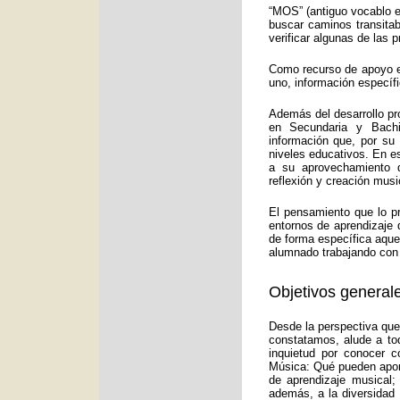
“MOS” (antiguo vocablo e
buscar caminos transitab
verificar algunas de las
Como recurso de apoyo ed
uno, información específ
Además del desarrollo pr
en Secundaria y Bachi
información que, por su
niveles educativos. En e
a su aprovechamiento d
reflexión y creación musi
El pensamiento que lo p
entornos de aprendizaje 
de forma específica aquel
alumnado trabajando con 
Objetivos generale
Desde la perspectiva que
constatamos, alude a to
inquietud por conocer c
Música: Qué pueden aport
de aprendizaje musical;
además, a la diversidad