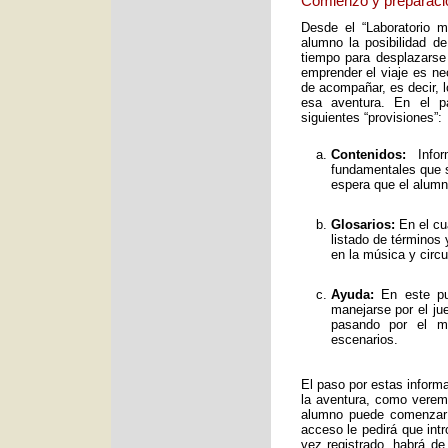
Comienzo y preparaci
Desde el “Laboratorio 
alumno la posibilidad de
tiempo para desplazarse
emprender el viaje es ne
de acompañar, es decir, 
esa aventura. En el pa
siguientes “provisiones”:
Contenidos:
Infor
fundamentales que s
espera que el alumno
Glosarios:
En el cu
listado de términos
en la música y circ
Ayuda:
En este pun
manejarse por el ju
pasando por el mo
escenarios.
El paso por estas inform
la aventura, como verem
alumno puede comenzar 
acceso le pedirá que int
vez registrado, habrá de 