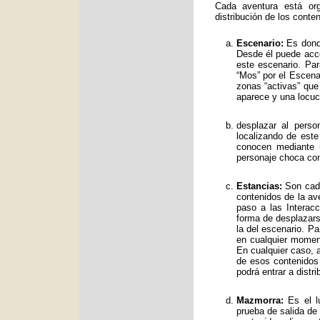
Cada aventura está org
distribución de los conte
Escenario:
Es donde
Desde él puede acce
este escenario. Par
“Mos” por el Escenar
zonas “activas” qu
aparece y una locuc
desplazar al perso
localizando de est
conocen mediante 
personaje choca con
Estancias:
Son cada
contenidos de la av
paso a las Interac
forma de desplazars
la del escenario. Pa
en cualquier moment
En cualquier caso, a
de esos contenidos
podrá entrar a distr
Mazmorra:
Es el lu
prueba de salida de