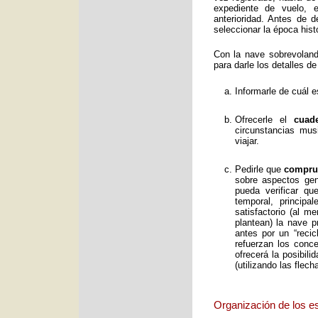
expediente de vuelo, e
anterioridad. Antes de 
seleccionar la época histó
Con la nave sobrevolan
para darle los detalles de
Informarle de cuál e
Ofrecerle el
cuad
circunstancias mus
viajar.
Pedirle que
comprue
sobre aspectos gene
pueda verificar qu
temporal, principa
satisfactorio (al 
plantean) la nave p
antes por un “reci
refuerzan los conc
ofrecerá la posibil
(utilizando las flec
Organización de los e