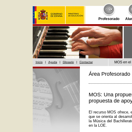
Profesorado
Alu
MOS en el 
Inicio
|
Ayuda
|
Glosario
|
Contactar
Área Profesorado 
MOS: Una propuest
propuesta de apoy
El recurso MOS ofrece, e
que se orienta al desarr
la Música del Bachillera
en la LOE.