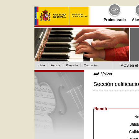
Profesorado
Alu
MOS en el 
Inicio
|
Ayuda
|
Glosario
|
Contactar
Volver
Sección calificaci
Rondó
No
Utilid
Calid