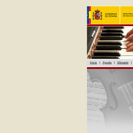
Inicio
|
Ayuda
|
Glosario
|