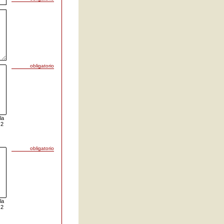
obligatorio
la
 2
obligatorio
la
 2