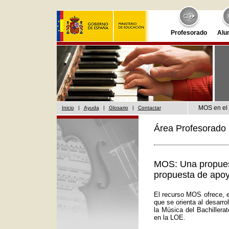
Profesorado
Alu
MOS en el 
Inicio
|
Ayuda
|
Glosario
|
Contactar
Área Profesorado 
MOS: Una propuest
propuesta de apoy
El recurso MOS ofrece, e
que se orienta al desarr
la Música del Bachillera
en la LOE.