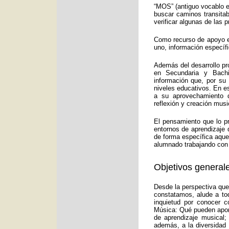
“MOS” (antiguo vocablo e
buscar caminos transitab
verificar algunas de las
Como recurso de apoyo ed
uno, información específ
Además del desarrollo pr
en Secundaria y Bachi
información que, por su
niveles educativos. En e
a su aprovechamiento d
reflexión y creación musi
El pensamiento que lo p
entornos de aprendizaje 
de forma específica aquel
alumnado trabajando con 
Objetivos generale
Desde la perspectiva que
constatamos, alude a to
inquietud por conocer c
Música: Qué pueden aport
de aprendizaje musical;
además, a la diversidad