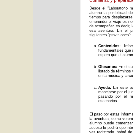
Comienzo y preparaci
Desde el “Laboratorio 
alumno la posibilidad de
tiempo para desplazarse
emprender el viaje es ne
de acompañar, es decir, 
esa aventura. En el pa
siguientes “provisiones”:
Contenidos:
Infor
fundamentales que s
espera que el alumno
Glosarios:
En el cu
listado de términos
en la música y circ
Ayuda:
En este pun
manejarse por el ju
pasando por el mo
escenarios.
El paso por estas inform
la aventura, como verem
alumno puede comenzar 
acceso le pedirá que int
vez registrado, habrá de 