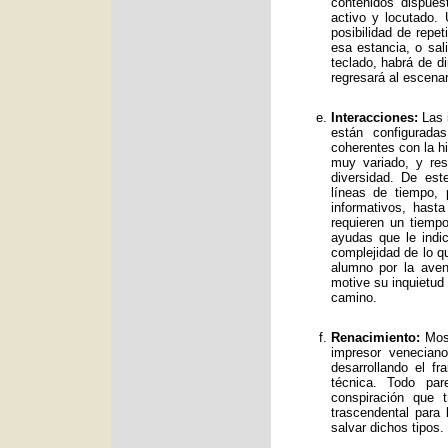
contenidos dispue
activo y locutado.
posibilidad de repet
esa estancia, o sal
teclado, habrá de d
regresará al escenar
Interacciones:
Las i
están configurad
coherentes con la hi
muy variado, y res
diversidad. De es
líneas de tiempo, 
informativos, has
requieren un tiemp
ayudas que le indic
complejidad de lo qu
alumno por la avent
motive su inquietud
camino.
Renacimiento:
Mos 
impresor venecian
desarrollando el f
técnica. Todo par
conspiración que t
trascendental para
salvar dichos tipos.