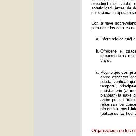
expediente de vuelo, e
anterioridad. Antes de 
seleccionar la época histó
Con la nave sobrevolan
para darle los detalles de
Informarle de cuál e
Ofrecerle el
cuad
circunstancias mus
viajar.
Pedirle que
comprue
sobre aspectos gene
pueda verificar qu
temporal, principa
satisfactorio (al 
plantean) la nave p
antes por un “reci
refuerzan los conc
ofrecerá la posibil
(utilizando las flec
Organización de los e