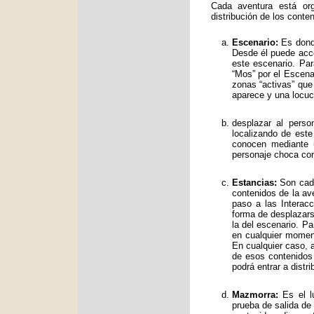
Cada aventura está org
distribución de los conte
Escenario:
Es donde
Desde él puede acce
este escenario. Par
“Mos” por el Escenar
zonas “activas” qu
aparece y una locuc
desplazar al perso
localizando de est
conocen mediante 
personaje choca con
Estancias:
Son cada
contenidos de la av
paso a las Interac
forma de desplazars
la del escenario. Pa
en cualquier moment
En cualquier caso, a
de esos contenidos
podrá entrar a distr
Mazmorra:
Es el lu
prueba de salida de