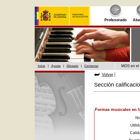
Profesorado
Alu
MOS en el 
Inicio
|
Ayuda
|
Glosario
|
Contactar
Volver
Sección calificaci
Formas musicales en l
No
Utilid
Calid