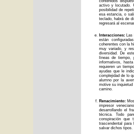
contenidos dispue
activo y locutado.
posibilidad de repet
esa estancia, o sal
teclado, habrá de d
regresará al escenar
Interacciones:
Las i
están configurad
coherentes con la hi
muy variado, y res
diversidad. De es
líneas de tiempo, 
informativos, has
requieren un tiemp
ayudas que le indic
complejidad de lo qu
alumno por la avent
motive su inquietud
camino.
Renacimiento:
Mos 
impresor venecian
desarrollando el f
técnica. Todo par
conspiración que t
trascendental para
salvar dichos tipos.