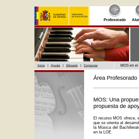
Profesorado
Alu
MOS en el 
Inicio
|
Ayuda
|
Glosario
|
Contactar
Área Profesorado 
MOS: Una propuest
propuesta de apoy
El recurso MOS ofrece, e
que se orienta al desarr
la Música del Bachillera
en la LOE.