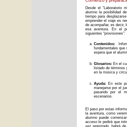
Comienzo y preparaci
Desde el “Laboratorio 
alumno la posibilidad de
tiempo para desplazarse
emprender el viaje es ne
de acompañar, es decir, 
esa aventura. En el pa
siguientes “provisiones”:
Contenidos:
Infor
fundamentales que s
espera que el alumno
Glosarios:
En el cu
listado de términos
en la música y circ
Ayuda:
En este pun
manejarse por el ju
pasando por el mo
escenarios.
El paso por estas inform
la aventura, como verem
alumno puede comenzar 
acceso le pedirá que int
vez registrado, habrá de 