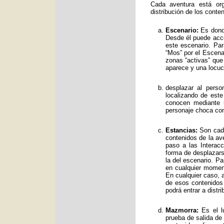
Cada aventura está org
distribución de los conte
Escenario:
Es donde
Desde él puede acce
este escenario. Par
“Mos” por el Escenar
zonas “activas” qu
aparece y una locuc
desplazar al perso
localizando de est
conocen mediante 
personaje choca con
Estancias:
Son cada
contenidos de la av
paso a las Interac
forma de desplazars
la del escenario. Pa
en cualquier moment
En cualquier caso, a
de esos contenidos
podrá entrar a distr
Mazmorra:
Es el lu
prueba de salida de