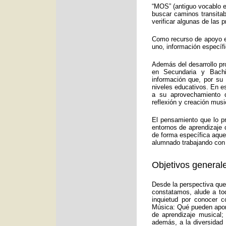
“MOS” (antiguo vocablo e
buscar caminos transitab
verificar algunas de las
Como recurso de apoyo ed
uno, información específ
Además del desarrollo pr
en Secundaria y Bachi
información que, por su
niveles educativos. En e
a su aprovechamiento d
reflexión y creación musi
El pensamiento que lo p
entornos de aprendizaje 
de forma específica aquel
alumnado trabajando con 
Objetivos generale
Desde la perspectiva que
constatamos, alude a to
inquietud por conocer c
Música: Qué pueden aport
de aprendizaje musical;
además, a la diversidad