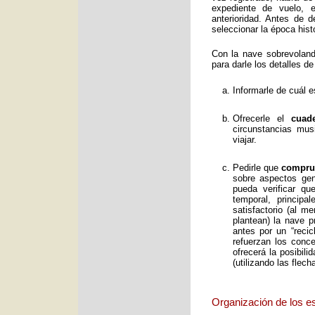
expediente de vuelo, e
anterioridad. Antes de 
seleccionar la época histó
Con la nave sobrevolan
para darle los detalles de
Informarle de cuál e
Ofrecerle el
cuad
circunstancias mus
viajar.
Pedirle que
comprue
sobre aspectos gene
pueda verificar qu
temporal, principa
satisfactorio (al 
plantean) la nave p
antes por un “reci
refuerzan los conc
ofrecerá la posibil
(utilizando las flec
Organización de los e