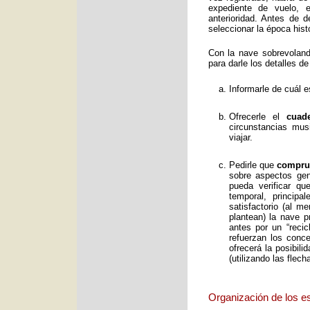
expediente de vuelo, e
anterioridad. Antes de 
seleccionar la época histó
Con la nave sobrevolan
para darle los detalles de
Informarle de cuál e
Ofrecerle el
cuad
circunstancias mus
viajar.
Pedirle que
comprue
sobre aspectos gene
pueda verificar qu
temporal, principa
satisfactorio (al 
plantean) la nave p
antes por un “reci
refuerzan los conc
ofrecerá la posibil
(utilizando las flec
Organización de los e