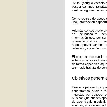
“MOS” (antiguo vocablo e
buscar caminos transitab
verificar algunas de las
Como recurso de apoyo ed
uno, información específ
Además del desarrollo pr
en Secundaria y Bachi
información que, por su
niveles educativos. En e
a su aprovechamiento d
reflexión y creación musi
El pensamiento que lo p
entornos de aprendizaje 
de forma específica aquel
alumnado trabajando con 
Objetivos generale
Desde la perspectiva que
constatamos, alude a to
inquietud por conocer c
Música: Qué pueden aport
de aprendizaje musical;
además, a la diversidad