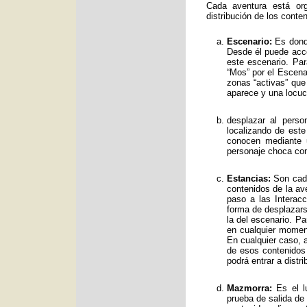
Cada aventura está org
distribución de los conte
Escenario:
Es donde
Desde él puede acce
este escenario. Par
“Mos” por el Escenar
zonas “activas” qu
aparece y una locuc
desplazar al perso
localizando de est
conocen mediante 
personaje choca con
Estancias:
Son cada
contenidos de la av
paso a las Interac
forma de desplazars
la del escenario. Pa
en cualquier moment
En cualquier caso, a
de esos contenidos
podrá entrar a distr
Mazmorra:
Es el lu
prueba de salida de