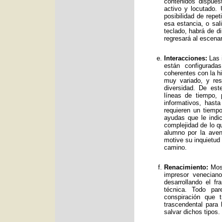
contenidos dispue
activo y locutado.
posibilidad de repet
esa estancia, o sal
teclado, habrá de d
regresará al escenar
Interacciones:
Las i
están configurad
coherentes con la hi
muy variado, y res
diversidad. De es
líneas de tiempo, 
informativos, has
requieren un tiemp
ayudas que le indic
complejidad de lo qu
alumno por la avent
motive su inquietud
camino.
Renacimiento:
Mos 
impresor venecian
desarrollando el f
técnica. Todo par
conspiración que t
trascendental para
salvar dichos tipos.