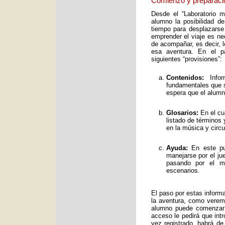
Comienzo y preparaci
Desde el “Laboratorio 
alumno la posibilidad de
tiempo para desplazarse
emprender el viaje es ne
de acompañar, es decir, 
esa aventura. En el pa
siguientes “provisiones”:
Contenidos:
Infor
fundamentales que s
espera que el alumno
Glosarios:
En el cu
listado de términos
en la música y circ
Ayuda:
En este pun
manejarse por el ju
pasando por el mo
escenarios.
El paso por estas inform
la aventura, como verem
alumno puede comenzar 
acceso le pedirá que int
vez registrado, habrá de 