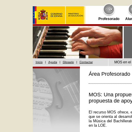
Profesorado
Alu
MOS en el 
Inicio
|
Ayuda
|
Glosario
|
Contactar
Área Profesorado 
MOS: Una propuest
propuesta de apoy
El recurso MOS ofrece, e
que se orienta al desarr
la Música del Bachillera
en la LOE.