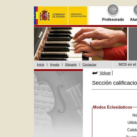
Profesorado
Alu
MOS en el 
Inicio
|
Ayuda
|
Glosario
|
Contactar
Volver
Sección calificaci
Modos Eclesiásticos
No
Utilid
Calid