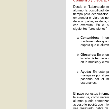
Comienzo y preparaci
Desde el “Laboratorio 
alumno la posibilidad de
tiempo para desplazarse
emprender el viaje es ne
de acompañar, es decir, 
esa aventura. En el pa
siguientes “provisiones”:
Contenidos:
Infor
fundamentales que s
espera que el alumno
Glosarios:
En el cu
listado de términos
en la música y circ
Ayuda:
En este pun
manejarse por el ju
pasando por el mo
escenarios.
El paso por estas inform
la aventura, como verem
alumno puede comenzar 
acceso le pedirá que int
vez registrado, habrá de 