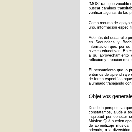
“MOS” (antiguo vocablo e
buscar caminos transitab
verificar algunas de las
Como recurso de apoyo ed
uno, información específ
Además del desarrollo pr
en Secundaria y Bachi
información que, por su
niveles educativos. En e
a su aprovechamiento d
reflexión y creación musi
El pensamiento que lo p
entornos de aprendizaje 
de forma específica aquel
alumnado trabajando con 
Objetivos generale
Desde la perspectiva que
constatamos, alude a to
inquietud por conocer c
Música: Qué pueden aport
de aprendizaje musical;
además, a la diversidad