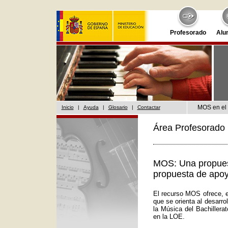
Profesorado
Alu
MOS en el 
Inicio
|
Ayuda
|
Glosario
|
Contactar
Área Profesorado 
MOS: Una propuest
propuesta de apoy
El recurso MOS ofrece, e
que se orienta al desarr
la Música del Bachillera
en la LOE.