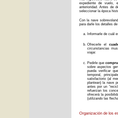
expediente de vuelo, e
anterioridad. Antes de 
seleccionar la época histó
Con la nave sobrevolan
para darle los detalles de
Informarle de cuál e
Ofrecerle el
cuad
circunstancias mus
viajar.
Pedirle que
comprue
sobre aspectos gene
pueda verificar qu
temporal, principa
satisfactorio (al 
plantean) la nave p
antes por un “reci
refuerzan los conc
ofrecerá la posibil
(utilizando las flec
Organización de los e