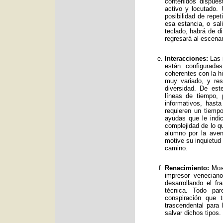
contenidos dispue
activo y locutado.
posibilidad de repet
esa estancia, o sal
teclado, habrá de d
regresará al escenar
Interacciones:
Las i
están configurad
coherentes con la hi
muy variado, y res
diversidad. De es
líneas de tiempo, 
informativos, has
requieren un tiemp
ayudas que le indic
complejidad de lo qu
alumno por la avent
motive su inquietud
camino.
Renacimiento:
Mos 
impresor venecian
desarrollando el f
técnica. Todo par
conspiración que t
trascendental para
salvar dichos tipos.