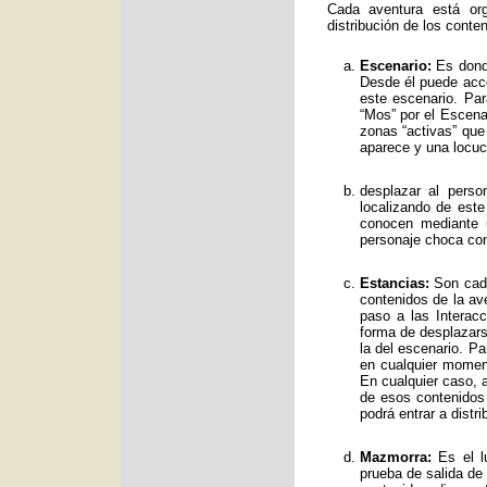
Cada aventura está org
distribución de los conte
Escenario:
Es donde
Desde él puede acce
este escenario. Par
“Mos” por el Escenar
zonas “activas” qu
aparece y una locuc
desplazar al perso
localizando de est
conocen mediante 
personaje choca con
Estancias:
Son cada
contenidos de la av
paso a las Interac
forma de desplazars
la del escenario. Pa
en cualquier moment
En cualquier caso, a
de esos contenidos
podrá entrar a distr
Mazmorra:
Es el lu
prueba de salida de