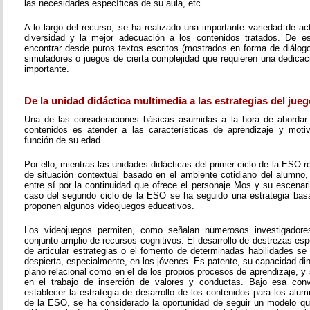
las necesidades específicas de su aula, etc.
A lo largo del recurso, se ha realizado una importante variedad de a
diversidad y la mejor adecuación a los contenidos tratados. De 
encontrar desde puros textos escritos (mostrados en forma de diálogo,
simuladores o juegos de cierta complejidad que requieren una dedicac
importante.
De la unidad didáctica multimedia a las estrategias del jueg
Una de las consideraciones básicas asumidas a la hora de abordar 
contenidos es atender a las características de aprendizaje y moti
función de su edad.
Por ello, mientras las unidades didácticas del primer ciclo de la ESO
de situación contextual basado en el ambiente cotidiano del alumno,
entre sí por la continuidad que ofrece el personaje Mos y su escenari
caso del segundo ciclo de la ESO se ha seguido una estrategia bas
proponen algunos videojuegos educativos.
Los videojuegos permiten, como señalan numerosos investigadores
conjunto amplio de recursos cognitivos. El desarrollo de destrezas esp
de articular estrategias o el fomento de determinadas habilidades se
despierta, especialmente, en los jóvenes. Es patente, su capacidad di
plano relacional como en el de los propios procesos de aprendizaje, 
en el trabajo de inserción de valores y conductas. Bajo esa conv
establecer la estrategia de desarrollo de los contenidos para los alu
de la ESO, se ha considerado la oportunidad de seguir un modelo q