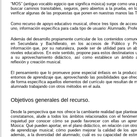
“MOS” (antiguo vocablo egipcio que significa música) surge como una 
buscar caminos transitables, seguros, pero abiertos a la prueba, en 
verificar algunas de las propuestas que ponen en nuestras manos las T
Como recurso de apoyo educativo musical, ofrece tres tipos de acces
uno, información específica para cada tipo de usuario: Alumnado, Prof
Además del desarrollo propiamente curricular de los contenidos comun
en Secundaria y Bachillerato, en los accesos de Público y Pr
información que, por su naturaleza, puede ser de utilidad para un 
niveles educativos. En este sentido, propone para estos destinatarios
a su aprovechamiento didáctico, así como establece un ámbito a
reflexión y creación musical.
El pensamiento que lo promueve pone especial énfasis en la producc
entornos de aprendizaje que, aprovechando las posibilidades que ofre
de forma específica aquellos elementos del currículo que resultan de ma
alumnado trabajando con otros métodos en el aula.
Objetivos generales del recurso.
Desde la perspectiva que nos ofrece la cambiante realidad que plante
constatamos, alude a todos los ámbitos relacionados con el fenóme
inquietud por conocer cómo se puede favorecer con ellas un aprend
Música: Qué pueden aportar, en el plano didáctico, en relación con ot
de aprendizaje musical; cómo pueden mejorar la calidad de los apr
además, a la diversidad del alumnado; cuál es su capacidad de esti