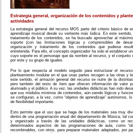
Estrategia general, organización de los contenidos y plant
actividades
La estrategia general del recurso MOS parte del criterio básico de e
aprendizaje musical desde su vertiente más lúdica. En este sentido, 
tratamiento de los contenidos, se ha buscado aprovechar al máximo 
soporte (con las limitaciones lógicas y comprensibles de desarr
organización y tratamiento de los contenidos que pudiese resul
entretenida. Para ello, el concepto organizador ha sido el establecer un
cuyo soporte es el personaje que da nombre al recurso, y el conjunto 
por este y su grupo de iguales.
Por lo que respecta al modelo seguido para estructurar el recurso
planteamiento modular en el que unas partes recogen a las otras y l
este sentido, el armazón general del recurso se nutre de la distinta
pero también del resto de ítem que ofrecen información de valor pa
alumnado y el público. A su vez, las unidades didácticas han sido desar
que sus módulos mínimos de contenidos, aún siendo lógicos y funcion
se configuran, a la vez, como “objetos de aprendizaje” autónomos, lo
de flexibilidad importante.
Esto permite que el uso que se haga de los materiales sea muy dive
dentro de una programación anual del departamento de Música; tal c
y organizado a través de las unidades didácticas, como un re
determinados aspectos de las programaciones de aula; como “obje
recombinables, con otros, para preparar materiales adaptados, por pa