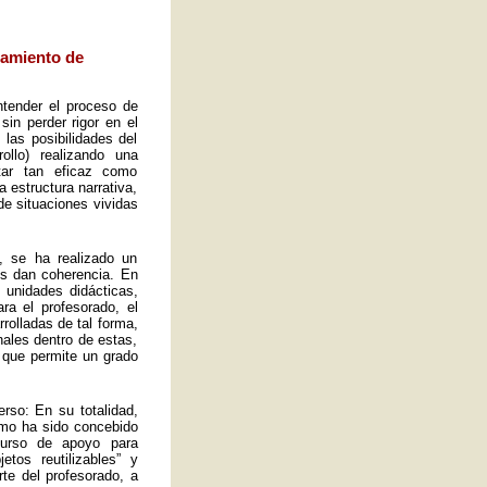
eamiento de
ntender el proceso de
sin perder rigor en el
las posibilidades del
ollo) realizando una
tar tan eficaz como
a estructura narrativa,
de situaciones vividas
, se ha realizado un
es dan coherencia. En
s unidades didácticas,
ra el profesorado, el
rolladas de tal forma,
ales dentro de estas,
 que permite un grado
rso: En su totalidad,
omo ha sido concebido
curso de apoyo para
tos reutilizables” y
rte del profesorado, a