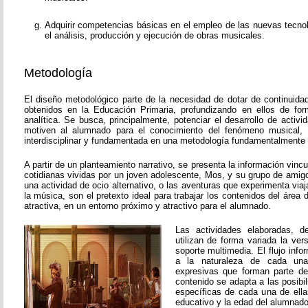
Adquirir competencias básicas en el empleo de las nuevas tecnol
el análisis, producción y ejecución de obras musicales.
Metodología
El diseño metodológico parte de la necesidad de dotar de continuida
obtenidos en la Educación Primaria, profundizando en ellos de fo
analítica. Se busca, principalmente, potenciar el desarrollo de activ
motiven al alumnado para el conocimiento del fenómeno musical, 
interdisciplinar y fundamentada en una metodología fundamentalmente p
A partir de un planteamiento narrativo, se presenta la información vinc
cotidianas vividas por un joven adolescente, Mos, y su grupo de amigos
una actividad de ocio alternativo, o las aventuras que experimenta viaj
la música, son el pretexto ideal para trabajar los contenidos del áre
atractiva, en un entorno próximo y atractivo para el alumnado.
Las actividades elaboradas, de
utilizan de forma variada la vers
soporte multimedia. El flujo inf
a la naturaleza de cada una
expresivas que forman parte de
contenido se adapta a las posibi
específicas de cada una de ella
educativo y la edad del alumnado 