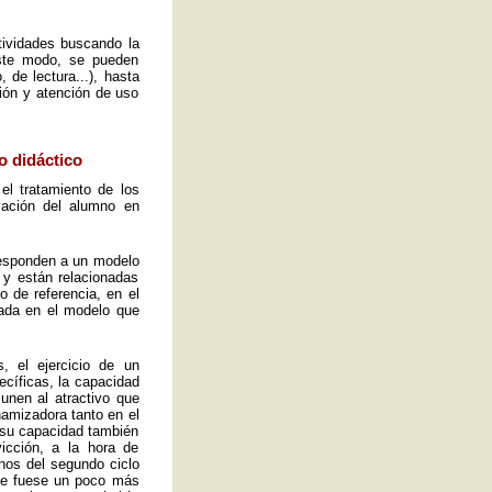
ctividades buscando la
este modo, se pueden
 de lectura...), hasta
ión y atención de uso
o didáctico
el tratamiento de los
vación del alumno en
 responden a un modelo
 y están relacionadas
o de referencia, en el
ada en el modelo que
, el ejercicio de un
ecíficas, la capacidad
 unen al atractivo que
namizadora tanto en el
y su capacidad también
icción, a la hora de
mnos del segundo ciclo
ue fuese un poco más