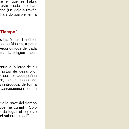
obre el que se había
e este modo, se han
ria (un viaje a través
ha sido posible, en la
l Tiempo”
s históricas. En él, el
de la Música, a partir
io-económicos de cada
a, la religión... son
ntra a lo largo de su
mbitos de desarrollo,
tos que los acompañan
ida, este juego de
n introducir, de forma
 consecuencia, en la
e a la nave del tiempo
que ha cumplir. Sólo
de lograr el objetivo
el saber musical”.