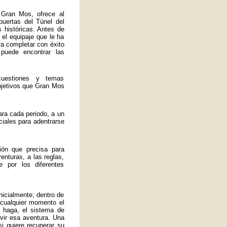
 Gran Mos, ofrece al
 puertas del Túnel del
 históricas. Antes de
 el equipaje que le ha
ra completar con éxito
 puede encontrar las
uestiones y temas
bjetivos que Gran Mos
ra cada periodo, a un
ciales para adentrarse
ión que precisa para
enturas, a las reglas,
 por los diferentes
nicialmente; dentro de
 cualquier momento el
 haga, el sistema de
ivir esa aventura. Una
si quiere recuperar su