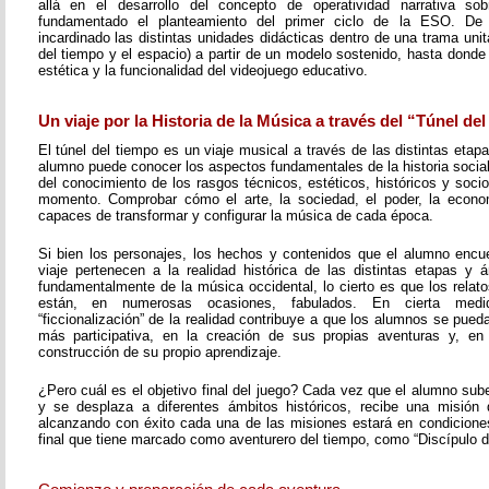
allá en el desarrollo del concepto de operatividad narrativa s
fundamentado el planteamiento del primer ciclo de la ESO. D
incardinado las distintas unidades didácticas dentro de una trama unita
del tiempo y el espacio) a partir de un modelo sostenido, hasta donde 
estética y la funcionalidad del videojuego educativo.
Un viaje por la Historia de la Música a través del “Túnel de
El túnel del tiempo es un viaje musical a través de las distintas etapa
alumno puede conocer los aspectos fundamentales de la historia social 
del conocimiento de los rasgos técnicos, estéticos, históricos y soc
momento. Comprobar cómo el arte, la sociedad, el poder, la economí
capaces de transformar y configurar la música de cada época.
Si bien los personajes, los hechos y contenidos que el alumno encue
viaje pertenecen a la realidad histórica de las distintas etapas y á
fundamentalmente de la música occidental, lo cierto es que los rela
están, en numerosas ocasiones, fabulados. En cierta med
“ficcionalización” de la realidad contribuye a que los alumnos se pueda
más participativa, en la creación de sus propias aventuras y, en
construcción de su propio aprendizaje.
¿Pero cuál es el objetivo final del juego? Cada vez que el alumno sub
y se desplaza a diferentes ámbitos históricos, recibe una misión 
alcanzando con éxito cada una de las misiones estará en condiciones 
final que tiene marcado como aventurero del tiempo, como “Discípulo d