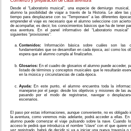
Comienzo y preparación de cada aventura
Desde el “Laboratorio musical”, una especie de demiurgo musical,
alumno la posibilidad de viajar a través de la Historia. Le abre las
tiempo para desplazarse con su “Temponave” a las diferentes épocas
emprender el viaje es necesario que el alumno seleccione con acierto
de acompañar, es decir, los conocimientos básicos que ha de tener pa
esa aventura. En el panel informativo del “Laboratorio musical”
siguientes “provisiones”:
Contenidos:
Información básica sobre cuáles son las c
fundamentales que se desarrollan en cada época, así como los o
espera que el alumno cumpla al finalizarlos.
Glosarios:
En el cuadro de glosarios el alumno puede acceder, pa
listado de términos y conceptos musicales que le resultarán esen
en la música y circunstancias de cada época.
Ayuda:
En este punto, el alumno encuentra toda la informac
manejarse por el juego: desde los objetivos y misiones de las av
pasando por el modo de registrarse, navegar o desplazarse
escenarios.
El paso por estas informaciones, aunque conveniente, no es obligado i
la aventura, como veremos más adelante, podrá acceder a ellas. En
alumno puede comenzar el viaje pulsando sobre la nave. Cuando lo
acceso le pedirá que introduzca el nombre “clave” con el que quiere v
vez registrado, habrá de decidir si va a iniciar una nueva travesía o 