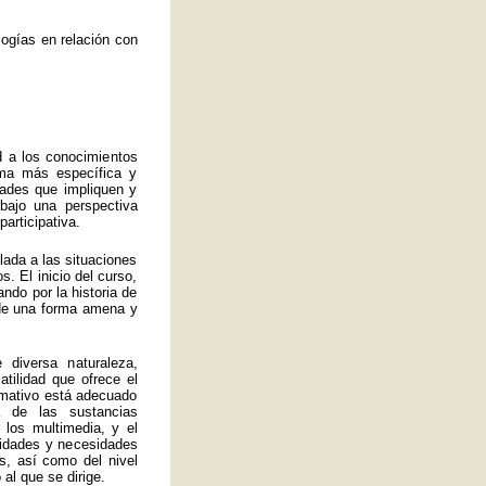
ogías en relación con
d a los conocimientos
rma más específica y
idades que impliquen y
bajo una perspectiva
articipativa.
ulada a las situaciones
. El inicio del curso,
ando por la historia de
a de una forma amena y
 diversa naturaleza,
atilidad que ofrece el
ormativo está adecuado
 de las sustancias
 los multimedia, y el
lidades y necesidades
s, así como del nivel
al que se dirige.