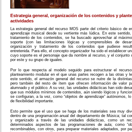
Estrategia general, organización de los contenidos y plant
actividades
La estrategia general del recurso MOS parte del criterio básico de e
aprendizaje musical desde su vertiente más lúdica. En este sentido, 
tratamiento de los contenidos, se ha buscado aprovechar al máximo 
soporte (con las limitaciones lógicas y comprensibles de desarr
organización y tratamiento de los contenidos que pudiese resul
entretenida. Para ello, el concepto organizador ha sido el establecer un
cuyo soporte es el personaje que da nombre al recurso, y el conjunto 
por este y su grupo de iguales.
Por lo que respecta al modelo seguido para estructurar el recurso
planteamiento modular en el que unas partes recogen a las otras y l
este sentido, el armazón general del recurso se nutre de la distinta
pero también del resto de ítem que ofrecen información de valor pa
alumnado y el público. A su vez, las unidades didácticas han sido desar
que sus módulos mínimos de contenidos, aún siendo lógicos y funcion
se configuran, a la vez, como “objetos de aprendizaje” autónomos, lo
de flexibilidad importante.
Esto permite que el uso que se haga de los materiales sea muy dive
dentro de una programación anual del departamento de Música; tal c
y organizado a través de las unidades didácticas, como un re
determinados aspectos de las programaciones de aula; como “obje
recombinables, con otros, para preparar materiales adaptados, por pa