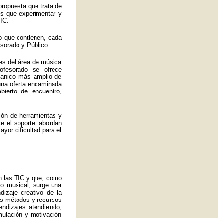
propuesta que trata de
los que experimentar y
IC.
o que contienen, cada
esorado y Público.
es del área de música
ofesorado se ofrece
abanico más amplio de
 una oferta encaminada
bierto de encuentro,
ión de herramientas y
ce el soporte, abordan
yor dificultad para el
an las TIC y que, como
no musical, surge una
izaje creativo de la
ros métodos y recursos
endizajes atendiendo,
mulación y motivación