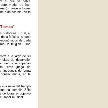
obre el que se había
e este modo, se han
ria (un viaje a través
ha sido posible, en la
l Tiempo”
s históricas. En él, el
de la Música, a partir
io-económicos de cada
a, la religión... son
ntra a lo largo de su
mbitos de desarrollo,
tos que los acompañan
ida, este juego de
n introducir, de forma
 consecuencia, en la
e a la nave del tiempo
que ha cumplir. Sólo
de lograr el objetivo
el saber musical”.