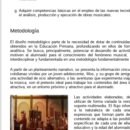
Adquirir competencias básicas en el empleo de las nuevas tecnol
el análisis, producción y ejecución de obras musicales.
Metodología
El diseño metodológico parte de la necesidad de dotar de continuida
obtenidos en la Educación Primaria, profundizando en ellos de fo
analítica. Se busca, principalmente, potenciar el desarrollo de activ
motiven al alumnado para el conocimiento del fenómeno musical, 
interdisciplinar y fundamentada en una metodología fundamentalmente p
A partir de un planteamiento narrativo, se presenta la información vinc
cotidianas vividas por un joven adolescente, Mos, y su grupo de amigos
una actividad de ocio alternativo, o las aventuras que experimenta viaj
la música, son el pretexto ideal para trabajar los contenidos del áre
atractiva, en un entorno próximo y atractivo para el alumnado.
Las actividades elaboradas, de
utilizan de forma variada la vers
soporte multimedia. El flujo inf
a la naturaleza de cada una
expresivas que forman parte de
contenido se adapta a las posibi
específicas de cada una de ella
educativo y la edad del alumnado 