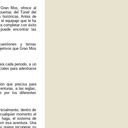
 Gran Mos, ofrece al
 puertas del Túnel del
 históricas. Antes de
 el equipaje que le ha
ra completar con éxito
 puede encontrar las
uestiones y temas
bjetivos que Gran Mos
ra cada periodo, a un
ciales para adentrarse
ión que precisa para
enturas, a las reglas,
 por los diferentes
nicialmente; dentro de
 cualquier momento el
 haga, el sistema de
ivir esa aventura. Una
si quiere recuperar su