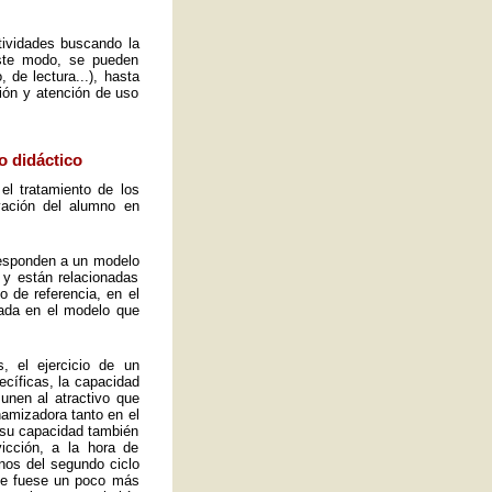
ctividades buscando la
este modo, se pueden
 de lectura...), hasta
ión y atención de uso
o didáctico
el tratamiento de los
vación del alumno en
 responden a un modelo
 y están relacionadas
o de referencia, en el
ada en el modelo que
, el ejercicio de un
ecíficas, la capacidad
 unen al atractivo que
namizadora tanto en el
y su capacidad también
icción, a la hora de
mnos del segundo ciclo
ue fuese un poco más