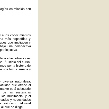
ogías en relación con
d a los conocimientos
rma más específica y
idades que impliquen y
bajo una perspectiva
articipativa.
ulada a las situaciones
. El inicio del curso,
ando por la historia de
a de una forma amena y
 diversa naturaleza,
atilidad que ofrece el
ormativo está adecuado
 de las sustancias
 los multimedia, y el
lidades y necesidades
s, así como del nivel
al que se dirige.