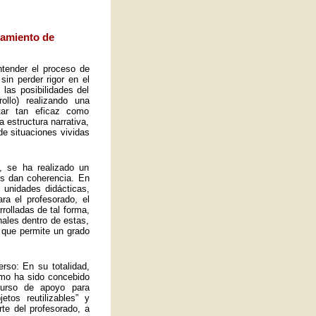
eamiento de
ntender el proceso de
sin perder rigor en el
las posibilidades del
ollo) realizando una
tar tan eficaz como
a estructura narrativa,
de situaciones vividas
, se ha realizado un
es dan coherencia. En
s unidades didácticas,
ra el profesorado, el
rolladas de tal forma,
ales dentro de estas,
 que permite un grado
rso: En su totalidad,
omo ha sido concebido
curso de apoyo para
tos reutilizables” y
rte del profesorado, a