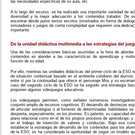
las necesidades específicas de su aula, etc.
A lo largo del recurso, se ha realizado una importante variedad de a
diversidad y la mejor adecuación a los contenidos tratados. De 
encontrar desde puros textos escritos (mostrados en forma de diálogo,
simuladores o juegos de cierta complejidad que requieren una dedicac
importante.
De la unidad didáctica multimedia a las estrategias del jueg
Una de las consideraciones básicas asumidas a la hora de abordar 
contenidos es atender a las características de aprendizaje y moti
función de su edad.
Por ello, mientras las unidades didácticas del primer ciclo de la ESO
de situación contextual basado en el ambiente cotidiano del alumno,
entre sí por la continuidad que ofrece el personaje Mos y su escenari
caso del segundo ciclo de la ESO se ha seguido una estrategia bas
proponen algunos videojuegos educativos.
Los videojuegos permiten, como señalan numerosos investigadores
conjunto amplio de recursos cognitivos. El desarrollo de destrezas esp
de articular estrategias o el fomento de determinadas habilidades se
despierta, especialmente, en los jóvenes. Es patente, su capacidad di
plano relacional como en el de los propios procesos de aprendizaje, 
en el trabajo de inserción de valores y conductas. Bajo esa conv
establecer la estrategia de desarrollo de los contenidos para los alu
de la ESO, se ha considerado la oportunidad de seguir un modelo q