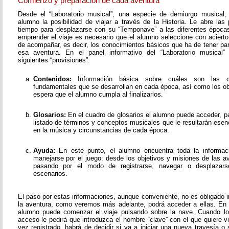
Comienzo y preparación de cada aventura
Desde el “Laboratorio musical”, una especie de demiurgo musical,
alumno la posibilidad de viajar a través de la Historia. Le abre las
tiempo para desplazarse con su “Temponave” a las diferentes épocas
emprender el viaje es necesario que el alumno seleccione con acierto
de acompañar, es decir, los conocimientos básicos que ha de tener pa
esa aventura. En el panel informativo del “Laboratorio musical”
siguientes “provisiones”:
Contenidos:
Información básica sobre cuáles son las c
fundamentales que se desarrollan en cada época, así como los o
espera que el alumno cumpla al finalizarlos.
Glosarios:
En el cuadro de glosarios el alumno puede acceder, pa
listado de términos y conceptos musicales que le resultarán esen
en la música y circunstancias de cada época.
Ayuda:
En este punto, el alumno encuentra toda la informac
manejarse por el juego: desde los objetivos y misiones de las av
pasando por el modo de registrarse, navegar o desplazarse
escenarios.
El paso por estas informaciones, aunque conveniente, no es obligado i
la aventura, como veremos más adelante, podrá acceder a ellas. En
alumno puede comenzar el viaje pulsando sobre la nave. Cuando lo
acceso le pedirá que introduzca el nombre “clave” con el que quiere v
vez registrado, habrá de decidir si va a iniciar una nueva travesía o 