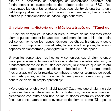
allá en el desarrollo del concepto de operatividad narrativa s
fundamentado el planteamiento del primer ciclo de la ESO. D
incardinado las distintas unidades didácticas dentro de una trama unita
del tiempo y el espacio) a partir de un modelo sostenido, hasta donde 
estética y la funcionalidad del videojuego educativo.
Un viaje por la Historia de la Música a través del “Túnel de
El túnel del tiempo es un viaje musical a través de las distintas etapa
alumno puede conocer los aspectos fundamentales de la historia social 
del conocimiento de los rasgos técnicos, estéticos, históricos y soc
momento. Comprobar cómo el arte, la sociedad, el poder, la economí
capaces de transformar y configurar la música de cada época.
Si bien los personajes, los hechos y contenidos que el alumno encue
viaje pertenecen a la realidad histórica de las distintas etapas y á
fundamentalmente de la música occidental, lo cierto es que los rela
están, en numerosas ocasiones, fabulados. En cierta med
“ficcionalización” de la realidad contribuye a que los alumnos se pueda
más participativa, en la creación de sus propias aventuras y, en
construcción de su propio aprendizaje.
¿Pero cuál es el objetivo final del juego? Cada vez que el alumno sub
y se desplaza a diferentes ámbitos históricos, recibe una misión 
alcanzando con éxito cada una de las misiones estará en condiciones 
final que tiene marcado como aventurero del tiempo, como “Discípulo d