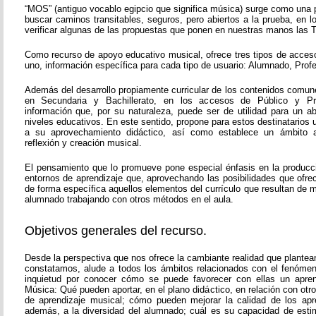
“MOS” (antiguo vocablo egipcio que significa música) surge como una 
buscar caminos transitables, seguros, pero abiertos a la prueba, en 
verificar algunas de las propuestas que ponen en nuestras manos las T
Como recurso de apoyo educativo musical, ofrece tres tipos de acces
uno, información específica para cada tipo de usuario: Alumnado, Prof
Además del desarrollo propiamente curricular de los contenidos comun
en Secundaria y Bachillerato, en los accesos de Público y Pr
información que, por su naturaleza, puede ser de utilidad para un 
niveles educativos. En este sentido, propone para estos destinatarios
a su aprovechamiento didáctico, así como establece un ámbito a
reflexión y creación musical.
El pensamiento que lo promueve pone especial énfasis en la producc
entornos de aprendizaje que, aprovechando las posibilidades que ofre
de forma específica aquellos elementos del currículo que resultan de ma
alumnado trabajando con otros métodos en el aula.
Objetivos generales del recurso.
Desde la perspectiva que nos ofrece la cambiante realidad que plante
constatamos, alude a todos los ámbitos relacionados con el fenóme
inquietud por conocer cómo se puede favorecer con ellas un aprend
Música: Qué pueden aportar, en el plano didáctico, en relación con ot
de aprendizaje musical; cómo pueden mejorar la calidad de los apr
además, a la diversidad del alumnado; cuál es su capacidad de esti