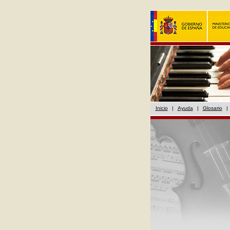
Inicio
|
Ayuda
|
Glosario
|