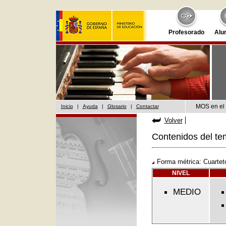
Profesorado
Alu
MOS en el 
Inicio
|
Ayuda
|
Glosario
|
Contactar
Volver
Contenidos del te
Forma métrica: Cuartet
NIVEL
MEDIO