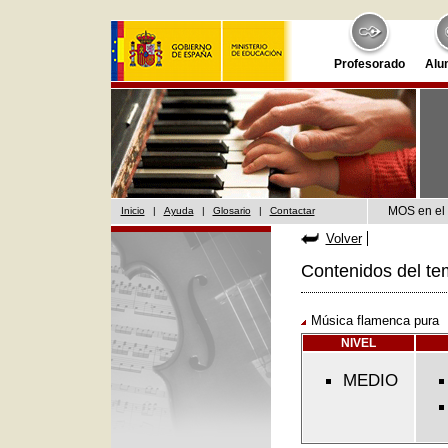
Profesorado
Alu
MOS en el 
Inicio
|
Ayuda
|
Glosario
|
Contactar
Volver
Contenidos del te
Música flamenca pura
NIVEL
MEDIO