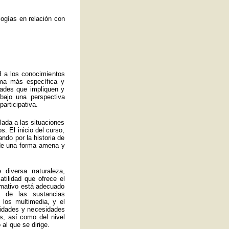
ogías en relación con
d a los conocimientos
rma más específica y
idades que impliquen y
bajo una perspectiva
articipativa.
ulada a las situaciones
. El inicio del curso,
ando por la historia de
a de una forma amena y
 diversa naturaleza,
atilidad que ofrece el
ormativo está adecuado
 de las sustancias
 los multimedia, y el
lidades y necesidades
s, así como del nivel
al que se dirige.