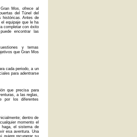
 Gran Mos, ofrece al
 puertas del Túnel del
 históricas. Antes de
 el equipaje que le ha
ra completar con éxito
 puede encontrar las
uestiones y temas
bjetivos que Gran Mos
ra cada periodo, a un
ciales para adentrarse
ión que precisa para
enturas, a las reglas,
 por los diferentes
nicialmente; dentro de
 cualquier momento el
 haga, el sistema de
ivir esa aventura. Una
si quiere recuperar su