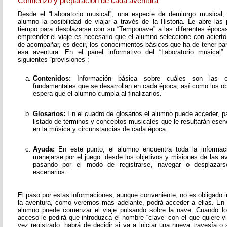
Comienzo y preparación de cada aventura
Desde el “Laboratorio musical”, una especie de demiurgo musical,
alumno la posibilidad de viajar a través de la Historia. Le abre las
tiempo para desplazarse con su “Temponave” a las diferentes épocas
emprender el viaje es necesario que el alumno seleccione con acierto
de acompañar, es decir, los conocimientos básicos que ha de tener pa
esa aventura. En el panel informativo del “Laboratorio musical”
siguientes “provisiones”:
Contenidos:
Información básica sobre cuáles son las c
fundamentales que se desarrollan en cada época, así como los o
espera que el alumno cumpla al finalizarlos.
Glosarios:
En el cuadro de glosarios el alumno puede acceder, pa
listado de términos y conceptos musicales que le resultarán esen
en la música y circunstancias de cada época.
Ayuda:
En este punto, el alumno encuentra toda la informac
manejarse por el juego: desde los objetivos y misiones de las av
pasando por el modo de registrarse, navegar o desplazarse
escenarios.
El paso por estas informaciones, aunque conveniente, no es obligado i
la aventura, como veremos más adelante, podrá acceder a ellas. En
alumno puede comenzar el viaje pulsando sobre la nave. Cuando lo
acceso le pedirá que introduzca el nombre “clave” con el que quiere v
vez registrado, habrá de decidir si va a iniciar una nueva travesía o 