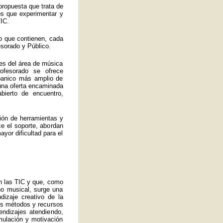
propuesta que trata de
los que experimentar y
IC.
o que contienen, cada
esorado y Público.
es del área de música
ofesorado se ofrece
abanico más amplio de
 una oferta encaminada
bierto de encuentro,
ión de herramientas y
ce el soporte, abordan
yor dificultad para el
an las TIC y que, como
no musical, surge una
izaje creativo de la
ros métodos y recursos
endizajes atendiendo,
mulación y motivación