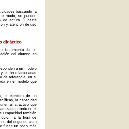
ctividades buscando la
este modo, se pueden
 de lectura...), hasta
ión y atención de uso
o didáctico
el tratamiento de los
vación del alumno en
 responden a un modelo
 y están relacionadas
o de referencia, en el
ada en el modelo que
, el ejercicio de un
ecíficas, la capacidad
 unen al atractivo que
namizadora tanto en el
y su capacidad también
icción, a la hora de
mnos del segundo ciclo
ue fuese un poco más