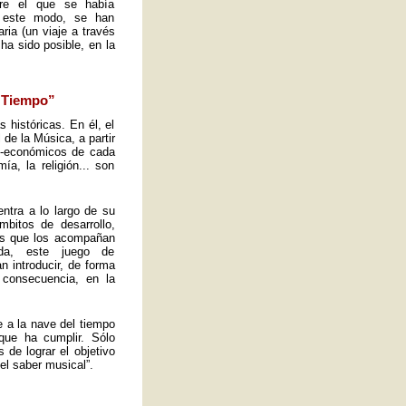
obre el que se había
e este modo, se han
ria (un viaje a través
ha sido posible, en la
l Tiempo”
s históricas. En él, el
de la Música, a partir
io-económicos de cada
a, la religión... son
ntra a lo largo de su
mbitos de desarrollo,
tos que los acompañan
ida, este juego de
n introducir, de forma
 consecuencia, en la
e a la nave del tiempo
que ha cumplir. Sólo
de lograr el objetivo
el saber musical”.