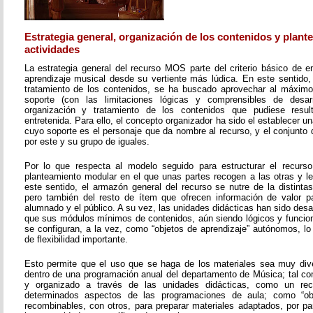
Estrategia general, organización de los contenidos y plant
actividades
La estrategia general del recurso MOS parte del criterio básico de e
aprendizaje musical desde su vertiente más lúdica. En este sentido, 
tratamiento de los contenidos, se ha buscado aprovechar al máximo 
soporte (con las limitaciones lógicas y comprensibles de desarr
organización y tratamiento de los contenidos que pudiese resul
entretenida. Para ello, el concepto organizador ha sido el establecer un
cuyo soporte es el personaje que da nombre al recurso, y el conjunto 
por este y su grupo de iguales.
Por lo que respecta al modelo seguido para estructurar el recurso
planteamiento modular en el que unas partes recogen a las otras y l
este sentido, el armazón general del recurso se nutre de la distinta
pero también del resto de ítem que ofrecen información de valor pa
alumnado y el público. A su vez, las unidades didácticas han sido desar
que sus módulos mínimos de contenidos, aún siendo lógicos y funcion
se configuran, a la vez, como “objetos de aprendizaje” autónomos, lo
de flexibilidad importante.
Esto permite que el uso que se haga de los materiales sea muy dive
dentro de una programación anual del departamento de Música; tal c
y organizado a través de las unidades didácticas, como un re
determinados aspectos de las programaciones de aula; como “obje
recombinables, con otros, para preparar materiales adaptados, por pa