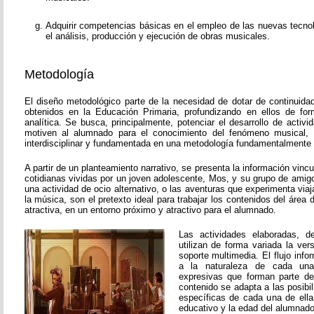
Adquirir competencias básicas en el empleo de las nuevas tecnol
el análisis, producción y ejecución de obras musicales.
Metodología
El diseño metodológico parte de la necesidad de dotar de continuida
obtenidos en la Educación Primaria, profundizando en ellos de fo
analítica. Se busca, principalmente, potenciar el desarrollo de activ
motiven al alumnado para el conocimiento del fenómeno musical, 
interdisciplinar y fundamentada en una metodología fundamentalmente p
A partir de un planteamiento narrativo, se presenta la información vinc
cotidianas vividas por un joven adolescente, Mos, y su grupo de amigos
una actividad de ocio alternativo, o las aventuras que experimenta viaj
la música, son el pretexto ideal para trabajar los contenidos del áre
atractiva, en un entorno próximo y atractivo para el alumnado.
Las actividades elaboradas, de
utilizan de forma variada la vers
soporte multimedia. El flujo inf
a la naturaleza de cada una
expresivas que forman parte de
contenido se adapta a las posibi
específicas de cada una de ella
educativo y la edad del alumnado 