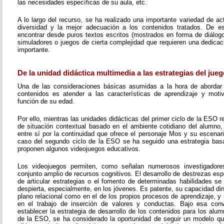
las necesidades específicas de su aula, etc.
A lo largo del recurso, se ha realizado una importante variedad de a
diversidad y la mejor adecuación a los contenidos tratados. De 
encontrar desde puros textos escritos (mostrados en forma de diálogo,
simuladores o juegos de cierta complejidad que requieren una dedicac
importante.
De la unidad didáctica multimedia a las estrategias del jueg
Una de las consideraciones básicas asumidas a la hora de abordar 
contenidos es atender a las características de aprendizaje y moti
función de su edad.
Por ello, mientras las unidades didácticas del primer ciclo de la ESO
de situación contextual basado en el ambiente cotidiano del alumno,
entre sí por la continuidad que ofrece el personaje Mos y su escenari
caso del segundo ciclo de la ESO se ha seguido una estrategia bas
proponen algunos videojuegos educativos.
Los videojuegos permiten, como señalan numerosos investigadores
conjunto amplio de recursos cognitivos. El desarrollo de destrezas esp
de articular estrategias o el fomento de determinadas habilidades se
despierta, especialmente, en los jóvenes. Es patente, su capacidad di
plano relacional como en el de los propios procesos de aprendizaje, 
en el trabajo de inserción de valores y conductas. Bajo esa conv
establecer la estrategia de desarrollo de los contenidos para los alu
de la ESO, se ha considerado la oportunidad de seguir un modelo q