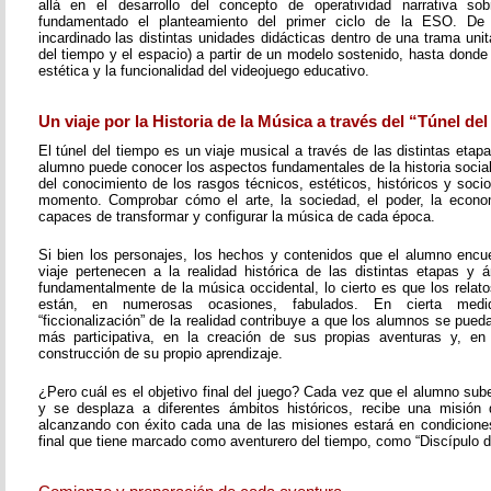
allá en el desarrollo del concepto de operatividad narrativa s
fundamentado el planteamiento del primer ciclo de la ESO. D
incardinado las distintas unidades didácticas dentro de una trama unita
del tiempo y el espacio) a partir de un modelo sostenido, hasta donde 
estética y la funcionalidad del videojuego educativo.
Un viaje por la Historia de la Música a través del “Túnel de
El túnel del tiempo es un viaje musical a través de las distintas etapa
alumno puede conocer los aspectos fundamentales de la historia social 
del conocimiento de los rasgos técnicos, estéticos, históricos y soc
momento. Comprobar cómo el arte, la sociedad, el poder, la economí
capaces de transformar y configurar la música de cada época.
Si bien los personajes, los hechos y contenidos que el alumno encue
viaje pertenecen a la realidad histórica de las distintas etapas y á
fundamentalmente de la música occidental, lo cierto es que los rela
están, en numerosas ocasiones, fabulados. En cierta med
“ficcionalización” de la realidad contribuye a que los alumnos se pueda
más participativa, en la creación de sus propias aventuras y, en
construcción de su propio aprendizaje.
¿Pero cuál es el objetivo final del juego? Cada vez que el alumno sub
y se desplaza a diferentes ámbitos históricos, recibe una misión 
alcanzando con éxito cada una de las misiones estará en condiciones 
final que tiene marcado como aventurero del tiempo, como “Discípulo d