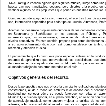
“MOS” (antiguo vocablo egipcio que significa música) surge como una 
buscar caminos transitables, seguros, pero abiertos a la prueba, en 
verificar algunas de las propuestas que ponen en nuestras manos las T
Como recurso de apoyo educativo musical, ofrece tres tipos de acces
uno, información específica para cada tipo de usuario: Alumnado, Prof
Además del desarrollo propiamente curricular de los contenidos comun
en Secundaria y Bachillerato, en los accesos de Público y Pr
información que, por su naturaleza, puede ser de utilidad para un 
niveles educativos. En este sentido, propone para estos destinatarios
a su aprovechamiento didáctico, así como establece un ámbito a
reflexión y creación musical.
El pensamiento que lo promueve pone especial énfasis en la producc
entornos de aprendizaje que, aprovechando las posibilidades que ofre
de forma específica aquellos elementos del currículo que resultan de ma
alumnado trabajando con otros métodos en el aula.
Objetivos generales del recurso.
Desde la perspectiva que nos ofrece la cambiante realidad que plante
constatamos, alude a todos los ámbitos relacionados con el fenóme
inquietud por conocer cómo se puede favorecer con ellas un aprend
Música: Qué pueden aportar, en el plano didáctico, en relación con ot
de aprendizaje musical; cómo pueden mejorar la calidad de los apr
además, a la diversidad del alumnado; cuál es su capacidad de esti