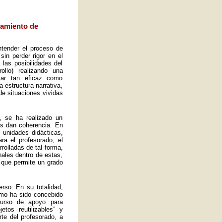
eamiento de
ntender el proceso de
sin perder rigor en el
las posibilidades del
ollo) realizando una
tar tan eficaz como
a estructura narrativa,
de situaciones vividas
, se ha realizado un
es dan coherencia. En
s unidades didácticas,
ra el profesorado, el
rolladas de tal forma,
ales dentro de estas,
 que permite un grado
rso: En su totalidad,
omo ha sido concebido
curso de apoyo para
tos reutilizables” y
rte del profesorado, a