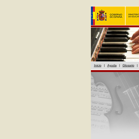
Inicio
|
Ayuda
|
Glosario
|