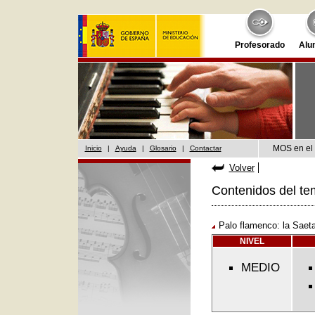
Profesorado
Alu
MOS en el 
Inicio
|
Ayuda
|
Glosario
|
Contactar
Volver
Contenidos del te
Palo flamenco: la Saet
NIVEL
MEDIO