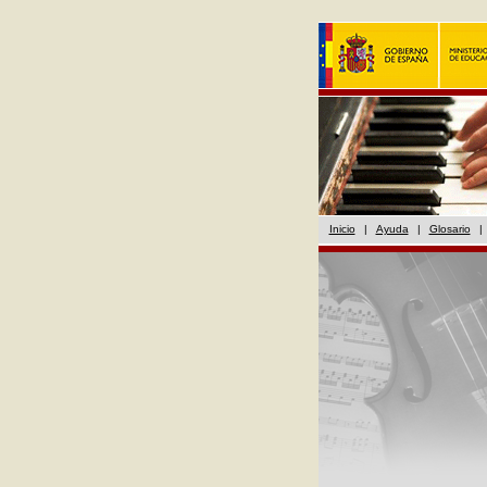
Inicio
|
Ayuda
|
Glosario
|