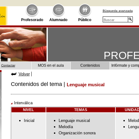
Búsqueda avanzada
Profesorado
Alumnado
Público
PROF
MOS en el aula
Contenidos
Infórmate y com
Contactar
Volver
Contenidos del tema |
Lenguaje musical
Interválica
NIVEL
TEMAS
UNIDAD
Inicial
Lenguaje musical
Melod
Melodía
Lengu
Organización sonora