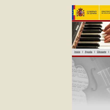
Inicio
|
Ayuda
|
Glosario
|