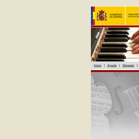
Inicio
|
Ayuda
|
Glosario
|