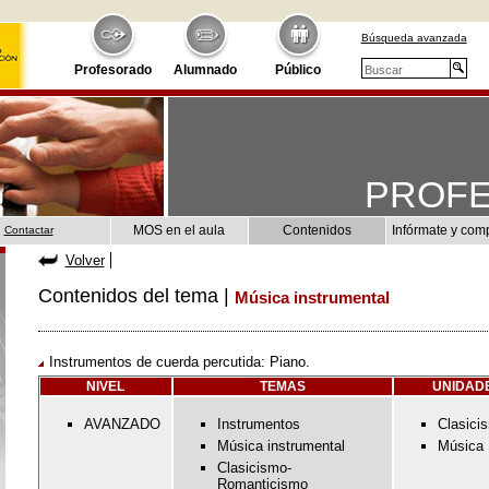
Búsqueda avanzada
Profesorado
Alumnado
Público
PROF
MOS en el aula
Contenidos
Infórmate y com
Contactar
Volver
Contenidos del tema |
Música instrumental
Instrumentos de cuerda percutida: Piano.
NIVEL
TEMAS
UNIDADE
AVANZADO
Instrumentos
Clasici
Música instrumental
Música 
Clasicismo-
Romanticismo