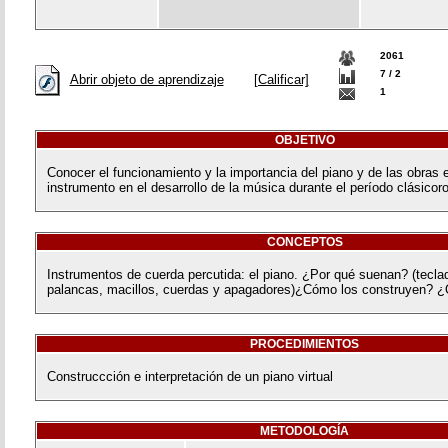
2061
7 / 2
Abrir objeto de aprendizaje
[Calificar]
1
OBJETIVO
Conocer el funcionamiento y la importancia del piano y de las obras e
instrumento en el desarrollo de la música durante el período clásicor
CONCEPTOS
Instrumentos de cuerda percutida: el piano. ¿Por qué suenan? (tecla
palancas, macillos, cuerdas y apagadores)¿Cómo los construyen? ¿
PROCEDIMIENTOS
Construccción e interpretación de un piano virtual
METODOLOGÍA