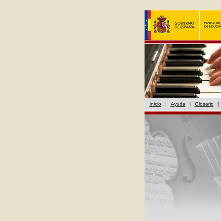
Inicio
|
Ayuda
|
Glosario
|