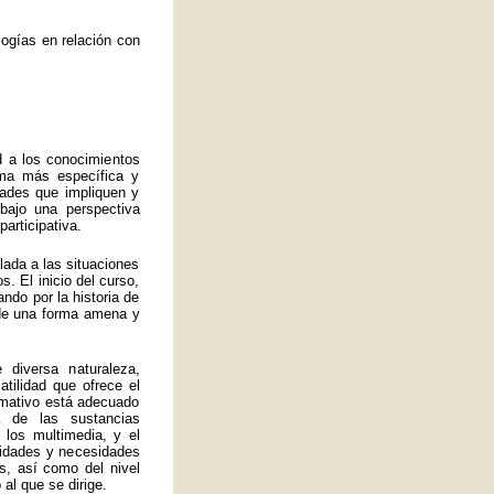
ogías en relación con
d a los conocimientos
rma más específica y
idades que impliquen y
bajo una perspectiva
articipativa.
ulada a las situaciones
. El inicio del curso,
ando por la historia de
a de una forma amena y
 diversa naturaleza,
atilidad que ofrece el
ormativo está adecuado
 de las sustancias
 los multimedia, y el
lidades y necesidades
s, así como del nivel
al que se dirige.