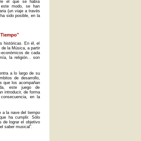
obre el que se había
e este modo, se han
ria (un viaje a través
ha sido posible, en la
l Tiempo”
s históricas. En él, el
de la Música, a partir
io-económicos de cada
a, la religión... son
ntra a lo largo de su
mbitos de desarrollo,
tos que los acompañan
ida, este juego de
n introducir, de forma
 consecuencia, en la
e a la nave del tiempo
que ha cumplir. Sólo
de lograr el objetivo
el saber musical”.