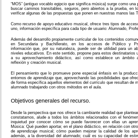
“MOS” (antiguo vocablo egipcio que significa música) surge como una 
buscar caminos transitables, seguros, pero abiertos a la prueba, en 
verificar algunas de las propuestas que ponen en nuestras manos las T
Como recurso de apoyo educativo musical, ofrece tres tipos de acces
uno, información específica para cada tipo de usuario: Alumnado, Prof
Además del desarrollo propiamente curricular de los contenidos comun
en Secundaria y Bachillerato, en los accesos de Público y Pr
información que, por su naturaleza, puede ser de utilidad para un 
niveles educativos. En este sentido, propone para estos destinatarios
a su aprovechamiento didáctico, así como establece un ámbito a
reflexión y creación musical.
El pensamiento que lo promueve pone especial énfasis en la producc
entornos de aprendizaje que, aprovechando las posibilidades que ofre
de forma específica aquellos elementos del currículo que resultan de ma
alumnado trabajando con otros métodos en el aula.
Objetivos generales del recurso.
Desde la perspectiva que nos ofrece la cambiante realidad que plante
constatamos, alude a todos los ámbitos relacionados con el fenóme
inquietud por conocer cómo se puede favorecer con ellas un aprend
Música: Qué pueden aportar, en el plano didáctico, en relación con ot
de aprendizaje musical; cómo pueden mejorar la calidad de los apr
además, a la diversidad del alumnado; cuál es su capacidad de esti