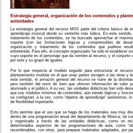
Estrategia general, organización de los contenidos y plant
actividades
La estrategia general del recurso MOS parte del criterio básico de e
aprendizaje musical desde su vertiente más lúdica. En este sentido, 
tratamiento de los contenidos, se ha buscado aprovechar al máximo 
soporte (con las limitaciones lógicas y comprensibles de desarr
organización y tratamiento de los contenidos que pudiese resul
entretenida. Para ello, el concepto organizador ha sido el establecer un
cuyo soporte es el personaje que da nombre al recurso, y el conjunto 
por este y su grupo de iguales.
Por lo que respecta al modelo seguido para estructurar el recurso
planteamiento modular en el que unas partes recogen a las otras y l
este sentido, el armazón general del recurso se nutre de la distinta
pero también del resto de ítem que ofrecen información de valor pa
alumnado y el público. A su vez, las unidades didácticas han sido desar
que sus módulos mínimos de contenidos, aún siendo lógicos y funcion
se configuran, a la vez, como “objetos de aprendizaje” autónomos, lo
de flexibilidad importante.
Esto permite que el uso que se haga de los materiales sea muy dive
dentro de una programación anual del departamento de Música; tal c
y organizado a través de las unidades didácticas, como un re
determinados aspectos de las programaciones de aula; como “obje
recombinables, con otros, para preparar materiales adaptados, por pa