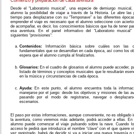
Comienzo y preparación de cada aventura
Desde el “Laboratorio musical”, una especie de demiurgo musical,
alumno la posibilidad de viajar a través de la Historia. Le abre las
tiempo para desplazarse con su “Temponave” a las diferentes épocas
emprender el viaje es necesario que el alumno seleccione con acierto
de acompañar, es decir, los conocimientos básicos que ha de tener pa
esa aventura. En el panel informativo del “Laboratorio musical”
siguientes “provisiones”:
Contenidos:
Información básica sobre cuáles son las c
fundamentales que se desarrollan en cada época, así como los o
espera que el alumno cumpla al finalizarlos.
Glosarios:
En el cuadro de glosarios el alumno puede acceder, pa
listado de términos y conceptos musicales que le resultarán esen
en la música y circunstancias de cada época.
Ayuda:
En este punto, el alumno encuentra toda la informac
manejarse por el juego: desde los objetivos y misiones de las av
pasando por el modo de registrarse, navegar o desplazarse
escenarios.
El paso por estas informaciones, aunque conveniente, no es obligado i
la aventura, como veremos más adelante, podrá acceder a ellas. En
alumno puede comenzar el viaje pulsando sobre la nave. Cuando lo
acceso le pedirá que introduzca el nombre “clave” con el que quiere v
vez registrado, habrá de decidir si va a iniciar una nueva travesía o 