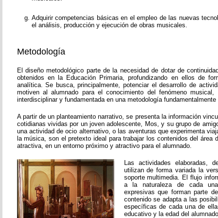
Adquirir competencias básicas en el empleo de las nuevas tecnol
el análisis, producción y ejecución de obras musicales.
Metodología
El diseño metodológico parte de la necesidad de dotar de continuida
obtenidos en la Educación Primaria, profundizando en ellos de fo
analítica. Se busca, principalmente, potenciar el desarrollo de activ
motiven al alumnado para el conocimiento del fenómeno musical, 
interdisciplinar y fundamentada en una metodología fundamentalmente p
A partir de un planteamiento narrativo, se presenta la información vinc
cotidianas vividas por un joven adolescente, Mos, y su grupo de amigos
una actividad de ocio alternativo, o las aventuras que experimenta viaj
la música, son el pretexto ideal para trabajar los contenidos del áre
atractiva, en un entorno próximo y atractivo para el alumnado.
Las actividades elaboradas, de
utilizan de forma variada la vers
soporte multimedia. El flujo inf
a la naturaleza de cada una
expresivas que forman parte de
contenido se adapta a las posibi
específicas de cada una de ella
educativo y la edad del alumnado 