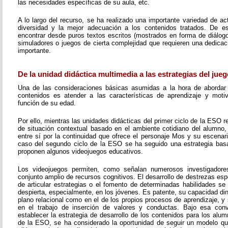
las necesidades específicas de su aula, etc.
A lo largo del recurso, se ha realizado una importante variedad de a
diversidad y la mejor adecuación a los contenidos tratados. De 
encontrar desde puros textos escritos (mostrados en forma de diálogo,
simuladores o juegos de cierta complejidad que requieren una dedicac
importante.
De la unidad didáctica multimedia a las estrategias del jueg
Una de las consideraciones básicas asumidas a la hora de abordar 
contenidos es atender a las características de aprendizaje y moti
función de su edad.
Por ello, mientras las unidades didácticas del primer ciclo de la ESO
de situación contextual basado en el ambiente cotidiano del alumno,
entre sí por la continuidad que ofrece el personaje Mos y su escenari
caso del segundo ciclo de la ESO se ha seguido una estrategia bas
proponen algunos videojuegos educativos.
Los videojuegos permiten, como señalan numerosos investigadores
conjunto amplio de recursos cognitivos. El desarrollo de destrezas esp
de articular estrategias o el fomento de determinadas habilidades se
despierta, especialmente, en los jóvenes. Es patente, su capacidad di
plano relacional como en el de los propios procesos de aprendizaje, 
en el trabajo de inserción de valores y conductas. Bajo esa conv
establecer la estrategia de desarrollo de los contenidos para los alu
de la ESO, se ha considerado la oportunidad de seguir un modelo q