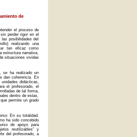
eamiento de
ntender el proceso de
sin perder rigor en el
las posibilidades del
ollo) realizando una
tar tan eficaz como
a estructura narrativa,
de situaciones vividas
, se ha realizado un
es dan coherencia. En
s unidades didácticas,
ra el profesorado, el
rolladas de tal forma,
ales dentro de estas,
 que permite un grado
rso: En su totalidad,
omo ha sido concebido
curso de apoyo para
tos reutilizables” y
rte del profesorado, a