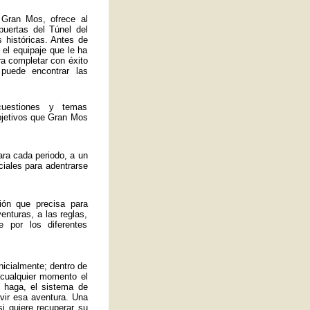
 Gran Mos, ofrece al
 puertas del Túnel del
 históricas. Antes de
 el equipaje que le ha
ra completar con éxito
 puede encontrar las
uestiones y temas
bjetivos que Gran Mos
ra cada periodo, a un
ciales para adentrarse
ión que precisa para
enturas, a las reglas,
 por los diferentes
nicialmente; dentro de
 cualquier momento el
 haga, el sistema de
ivir esa aventura. Una
si quiere recuperar su