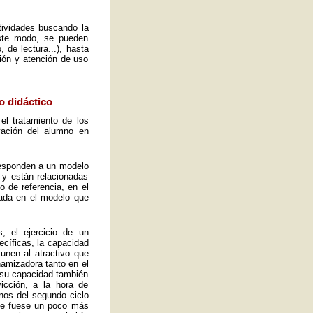
ctividades buscando la
este modo, se pueden
 de lectura...), hasta
ión y atención de uso
o didáctico
el tratamiento de los
vación del alumno en
 responden a un modelo
 y están relacionadas
o de referencia, en el
ada en el modelo que
, el ejercicio de un
ecíficas, la capacidad
 unen al atractivo que
namizadora tanto en el
y su capacidad también
icción, a la hora de
mnos del segundo ciclo
ue fuese un poco más