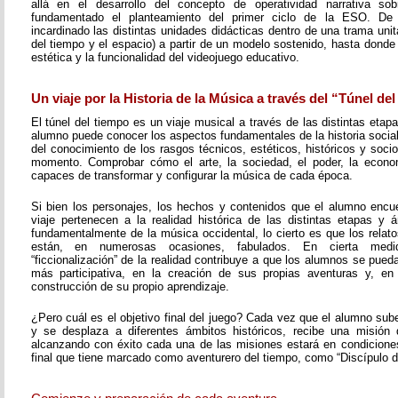
allá en el desarrollo del concepto de operatividad narrativa s
fundamentado el planteamiento del primer ciclo de la ESO. D
incardinado las distintas unidades didácticas dentro de una trama unita
del tiempo y el espacio) a partir de un modelo sostenido, hasta donde 
estética y la funcionalidad del videojuego educativo.
Un viaje por la Historia de la Música a través del “Túnel de
El túnel del tiempo es un viaje musical a través de las distintas etapa
alumno puede conocer los aspectos fundamentales de la historia social 
del conocimiento de los rasgos técnicos, estéticos, históricos y soc
momento. Comprobar cómo el arte, la sociedad, el poder, la economí
capaces de transformar y configurar la música de cada época.
Si bien los personajes, los hechos y contenidos que el alumno encue
viaje pertenecen a la realidad histórica de las distintas etapas y á
fundamentalmente de la música occidental, lo cierto es que los rela
están, en numerosas ocasiones, fabulados. En cierta med
“ficcionalización” de la realidad contribuye a que los alumnos se pueda
más participativa, en la creación de sus propias aventuras y, en
construcción de su propio aprendizaje.
¿Pero cuál es el objetivo final del juego? Cada vez que el alumno sub
y se desplaza a diferentes ámbitos históricos, recibe una misión 
alcanzando con éxito cada una de las misiones estará en condiciones 
final que tiene marcado como aventurero del tiempo, como “Discípulo d