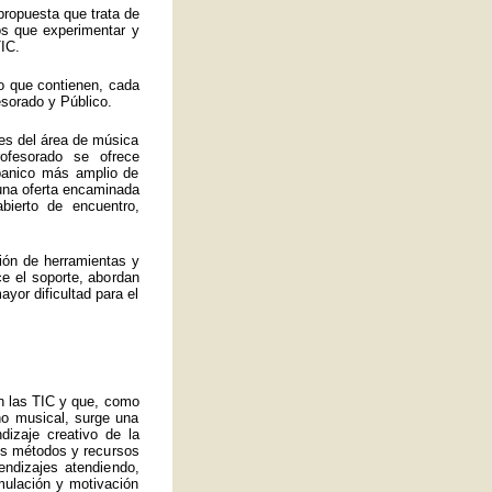
propuesta que trata de
los que experimentar y
IC.
o que contienen, cada
esorado y Público.
es del área de música
ofesorado se ofrece
abanico más amplio de
 una oferta encaminada
bierto de encuentro,
ión de herramientas y
ce el soporte, abordan
yor dificultad para el
an las TIC y que, como
no musical, surge una
izaje creativo de la
ros métodos y recursos
endizajes atendiendo,
mulación y motivación