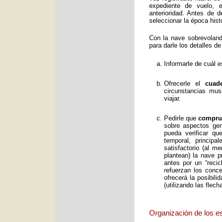
expediente de vuelo, e
anterioridad. Antes de 
seleccionar la época histó
Con la nave sobrevolan
para darle los detalles de
Informarle de cuál e
Ofrecerle el
cuad
circunstancias mus
viajar.
Pedirle que
comprue
sobre aspectos gene
pueda verificar qu
temporal, principa
satisfactorio (al 
plantean) la nave p
antes por un “reci
refuerzan los conc
ofrecerá la posibil
(utilizando las flec
Organización de los e