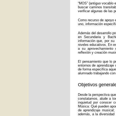
“MOS” (antiguo vocablo e
buscar caminos transitab
verificar algunas de las
Como recurso de apoyo ed
uno, información específ
Además del desarrollo pr
en Secundaria y Bachi
información que, por su
niveles educativos. En e
a su aprovechamiento d
reflexión y creación musi
El pensamiento que lo p
entornos de aprendizaje 
de forma específica aquel
alumnado trabajando con 
Objetivos generale
Desde la perspectiva que
constatamos, alude a to
inquietud por conocer c
Música: Qué pueden aport
de aprendizaje musical;
además, a la diversidad