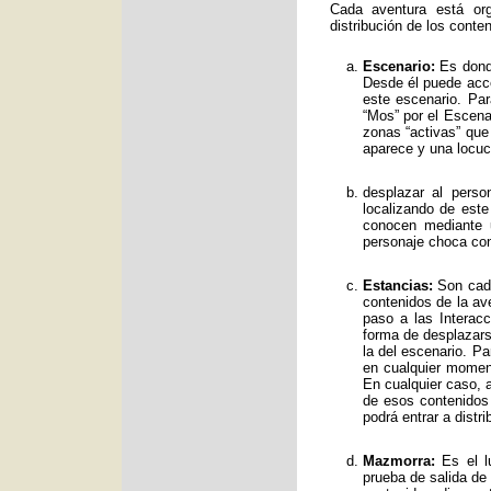
Cada aventura está org
distribución de los conte
Escenario:
Es donde
Desde él puede acce
este escenario. Par
“Mos” por el Escenar
zonas “activas” qu
aparece y una locuc
desplazar al perso
localizando de est
conocen mediante 
personaje choca con
Estancias:
Son cada
contenidos de la av
paso a las Interac
forma de desplazars
la del escenario. Pa
en cualquier moment
En cualquier caso, a
de esos contenidos
podrá entrar a distr
Mazmorra:
Es el lu
prueba de salida de