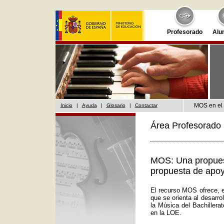
Profesorado
Alu
MOS en el 
Inicio
|
Ayuda
|
Glosario
|
Contactar
Área Profesorado 
MOS: Una propuest
propuesta de apoy
El recurso MOS ofrece, e
que se orienta al desarr
la Música del Bachillera
en la LOE.