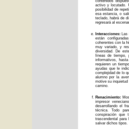
contenidos dispue
activo y locutado.
posibilidad de repet
esa estancia, o sal
teclado, habrá de d
regresará al escenar
Interacciones:
Las i
están configurad
coherentes con la hi
muy variado, y res
diversidad. De es
líneas de tiempo, 
informativos, has
requieren un tiemp
ayudas que le indic
complejidad de lo qu
alumno por la avent
motive su inquietud
camino.
Renacimiento:
Mos 
impresor venecian
desarrollando el f
técnica. Todo par
conspiración que t
trascendental para
salvar dichos tipos.