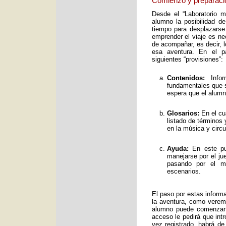
Comienzo y preparaci
Desde el “Laboratorio 
alumno la posibilidad de
tiempo para desplazarse
emprender el viaje es ne
de acompañar, es decir, 
esa aventura. En el pa
siguientes “provisiones”:
Contenidos:
Infor
fundamentales que s
espera que el alumno
Glosarios:
En el cu
listado de términos
en la música y circ
Ayuda:
En este pun
manejarse por el ju
pasando por el mo
escenarios.
El paso por estas inform
la aventura, como verem
alumno puede comenzar 
acceso le pedirá que int
vez registrado, habrá de 