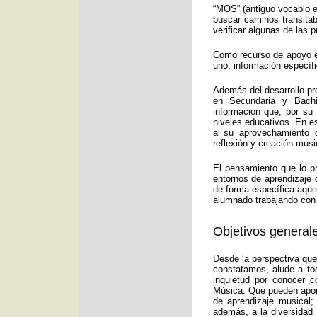
“MOS” (antiguo vocablo e
buscar caminos transitab
verificar algunas de las
Como recurso de apoyo ed
uno, información específ
Además del desarrollo pr
en Secundaria y Bachi
información que, por su
niveles educativos. En e
a su aprovechamiento d
reflexión y creación musi
El pensamiento que lo p
entornos de aprendizaje 
de forma específica aquel
alumnado trabajando con 
Objetivos generale
Desde la perspectiva que
constatamos, alude a to
inquietud por conocer c
Música: Qué pueden aport
de aprendizaje musical;
además, a la diversidad