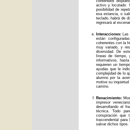
contenidos dispue
activo y locutado.
posibilidad de repet
esa estancia, o sal
teclado, habrá de d
regresará al escenar
Interacciones:
Las i
están configurad
coherentes con la hi
muy variado, y res
diversidad. De es
líneas de tiempo, 
informativos, has
requieren un tiemp
ayudas que le indic
complejidad de lo qu
alumno por la avent
motive su inquietud
camino.
Renacimiento:
Mos 
impresor venecian
desarrollando el f
técnica. Todo par
conspiración que t
trascendental para
salvar dichos tipos.