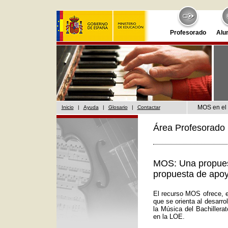
Profesorado
Alu
MOS en el 
Inicio
|
Ayuda
|
Glosario
|
Contactar
Área Profesorado 
MOS: Una propuest
propuesta de apoy
El recurso MOS ofrece, e
que se orienta al desarr
la Música del Bachillera
en la LOE.