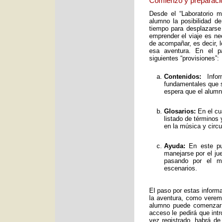
Comienzo y preparaci
Desde el “Laboratorio 
alumno la posibilidad de
tiempo para desplazarse
emprender el viaje es ne
de acompañar, es decir, 
esa aventura. En el pa
siguientes “provisiones”:
Contenidos:
Infor
fundamentales que s
espera que el alumno
Glosarios:
En el cu
listado de términos
en la música y circ
Ayuda:
En este pun
manejarse por el ju
pasando por el mo
escenarios.
El paso por estas inform
la aventura, como verem
alumno puede comenzar 
acceso le pedirá que int
vez registrado, habrá de 