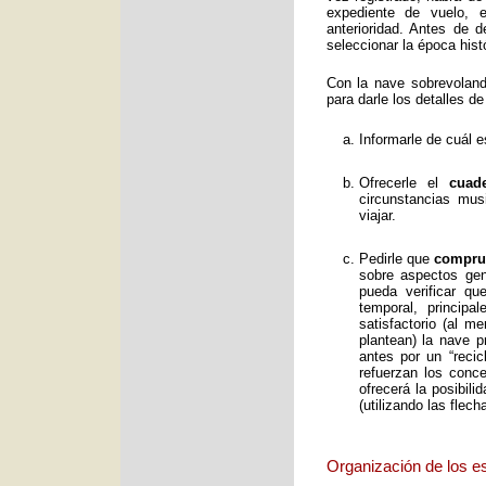
expediente de vuelo, e
anterioridad. Antes de 
seleccionar la época histó
Con la nave sobrevolan
para darle los detalles de
Informarle de cuál e
Ofrecerle el
cuad
circunstancias mus
viajar.
Pedirle que
comprue
sobre aspectos gene
pueda verificar qu
temporal, principa
satisfactorio (al 
plantean) la nave p
antes por un “reci
refuerzan los conc
ofrecerá la posibil
(utilizando las flec
Organización de los e