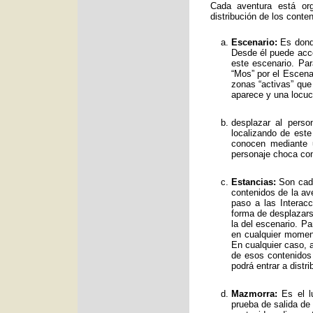
Cada aventura está org
distribución de los conte
Escenario:
Es donde
Desde él puede acce
este escenario. Par
“Mos” por el Escenar
zonas “activas” qu
aparece y una locuc
desplazar al perso
localizando de est
conocen mediante 
personaje choca con
Estancias:
Son cada
contenidos de la av
paso a las Interac
forma de desplazars
la del escenario. Pa
en cualquier moment
En cualquier caso, a
de esos contenidos
podrá entrar a distr
Mazmorra:
Es el lu
prueba de salida de