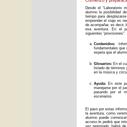
Comienzo y preparaci
Desde el “Laboratorio 
alumno la posibilidad de
tiempo para desplazarse
emprender el viaje es ne
de acompañar, es decir, 
esa aventura. En el pa
siguientes “provisiones”:
Contenidos:
Infor
fundamentales que s
espera que el alumno
Glosarios:
En el cu
listado de términos
en la música y circ
Ayuda:
En este pun
manejarse por el ju
pasando por el mo
escenarios.
El paso por estas inform
la aventura, como verem
alumno puede comenzar 
acceso le pedirá que int
vez registrado, habrá de 