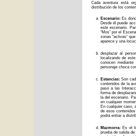
Cada aventura está org
distribución de los conte
Escenario:
Es donde
Desde él puede acce
este escenario. Par
“Mos” por el Escenar
zonas “activas” qu
aparece y una locuc
desplazar al perso
localizando de est
conocen mediante 
personaje choca con
Estancias:
Son cada
contenidos de la av
paso a las Interac
forma de desplazars
la del escenario. Pa
en cualquier moment
En cualquier caso, a
de esos contenidos
podrá entrar a distr
Mazmorra:
Es el lu
prueba de salida de