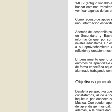
“MOS” (antiguo vocablo e
buscar caminos transitab
verificar algunas de las
Como recurso de apoyo ed
uno, información específ
Además del desarrollo pr
en Secundaria y Bachi
información que, por su
niveles educativos. En e
a su aprovechamiento d
reflexión y creación musi
El pensamiento que lo p
entornos de aprendizaje 
de forma específica aquel
alumnado trabajando con 
Objetivos generale
Desde la perspectiva que
constatamos, alude a to
inquietud por conocer c
Música: Qué pueden aport
de aprendizaje musical;
además, a la diversidad