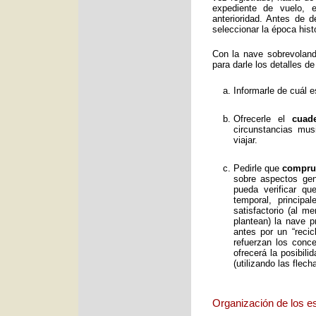
expediente de vuelo, e
anterioridad. Antes de 
seleccionar la época histó
Con la nave sobrevolan
para darle los detalles de
Informarle de cuál e
Ofrecerle el
cuad
circunstancias mus
viajar.
Pedirle que
comprue
sobre aspectos gene
pueda verificar qu
temporal, principa
satisfactorio (al 
plantean) la nave p
antes por un “reci
refuerzan los conc
ofrecerá la posibil
(utilizando las flec
Organización de los e