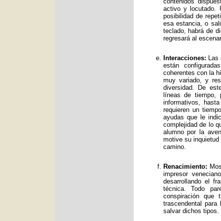
contenidos dispue
activo y locutado.
posibilidad de repet
esa estancia, o sal
teclado, habrá de d
regresará al escenar
Interacciones:
Las i
están configurad
coherentes con la hi
muy variado, y res
diversidad. De es
líneas de tiempo, 
informativos, has
requieren un tiemp
ayudas que le indic
complejidad de lo qu
alumno por la avent
motive su inquietud
camino.
Renacimiento:
Mos 
impresor venecian
desarrollando el f
técnica. Todo par
conspiración que t
trascendental para
salvar dichos tipos.