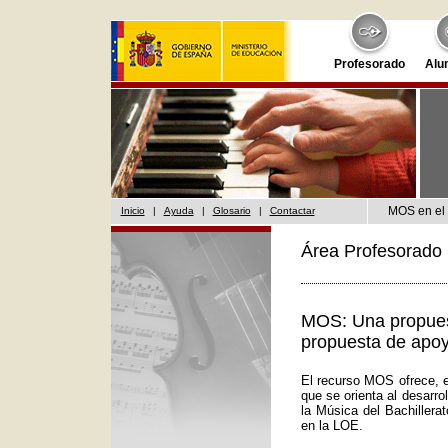
Profesorado
Alu
MOS en el 
Inicio
|
Ayuda
|
Glosario
|
Contactar
Área Profesorado 
MOS: Una propuest
propuesta de apoy
El recurso MOS ofrece, e
que se orienta al desarr
la Música del Bachillera
en la LOE.