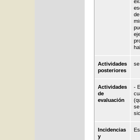
ex
es
de
mi
pu
ej
pr
ha
Actividades
se
posteriores
Actividades
- 
de
cu
evaluación
(q
se
si
Incidencias
Es
y