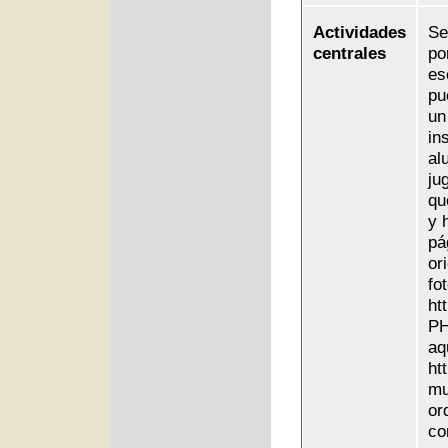
Actividades
Se
centrales
po
es
pu
un
in
al
ju
qu
y 
pá
or
fo
ht
PH
aq
ht
mu
or
co