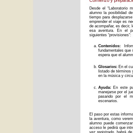
Comienzo y preparaci
Desde el “Laboratorio 
alumno la posibilidad de
tiempo para desplazarse
emprender el viaje es ne
de acompañar, es decir, 
esa aventura. En el pa
siguientes “provisiones”:
Contenidos:
Infor
fundamentales que s
espera que el alumno
Glosarios:
En el cu
listado de términos
en la música y circ
Ayuda:
En este pun
manejarse por el ju
pasando por el mo
escenarios.
El paso por estas inform
la aventura, como verem
alumno puede comenzar 
acceso le pedirá que int
vez registrado, habrá de 