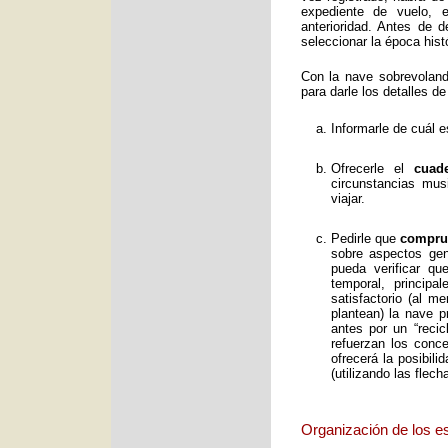
expediente de vuelo, e
anterioridad. Antes de 
seleccionar la época histó
Con la nave sobrevolan
para darle los detalles de
Informarle de cuál e
Ofrecerle el
cuad
circunstancias mus
viajar.
Pedirle que
comprue
sobre aspectos gene
pueda verificar qu
temporal, principa
satisfactorio (al 
plantean) la nave p
antes por un “reci
refuerzan los conc
ofrecerá la posibil
(utilizando las flec
Organización de los e