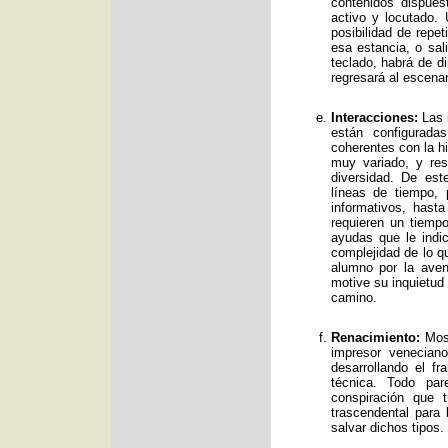
contenidos dispue
activo y locutado.
posibilidad de repet
esa estancia, o sal
teclado, habrá de d
regresará al escenar
Interacciones:
Las i
están configurad
coherentes con la hi
muy variado, y res
diversidad. De es
líneas de tiempo, 
informativos, has
requieren un tiemp
ayudas que le indic
complejidad de lo qu
alumno por la avent
motive su inquietud
camino.
Renacimiento:
Mos 
impresor venecian
desarrollando el f
técnica. Todo par
conspiración que t
trascendental para
salvar dichos tipos.