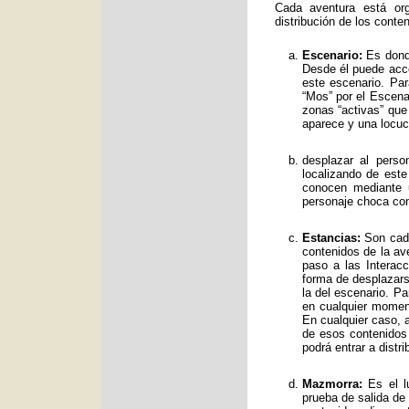
Cada aventura está org
distribución de los conte
Escenario:
Es donde
Desde él puede acce
este escenario. Par
“Mos” por el Escenar
zonas “activas” qu
aparece y una locuc
desplazar al perso
localizando de est
conocen mediante 
personaje choca con
Estancias:
Son cada
contenidos de la av
paso a las Interac
forma de desplazars
la del escenario. Pa
en cualquier moment
En cualquier caso, a
de esos contenidos
podrá entrar a distr
Mazmorra:
Es el lu
prueba de salida de