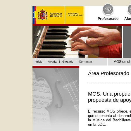
Profesorado
Alu
MOS en el 
Inicio
|
Ayuda
|
Glosario
|
Contactar
Área Profesorado 
MOS: Una propuest
propuesta de apoy
El recurso MOS ofrece, e
que se orienta al desarr
la Música del Bachillera
en la LOE.