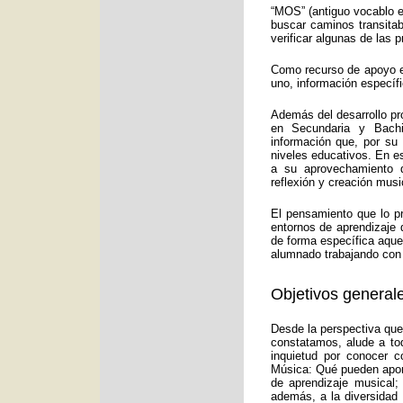
“MOS” (antiguo vocablo e
buscar caminos transitab
verificar algunas de las
Como recurso de apoyo ed
uno, información específ
Además del desarrollo pr
en Secundaria y Bachi
información que, por su
niveles educativos. En e
a su aprovechamiento d
reflexión y creación musi
El pensamiento que lo p
entornos de aprendizaje 
de forma específica aquel
alumnado trabajando con 
Objetivos generale
Desde la perspectiva que
constatamos, alude a to
inquietud por conocer c
Música: Qué pueden aport
de aprendizaje musical;
además, a la diversidad