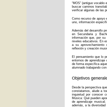
“MOS” (antiguo vocablo e
buscar caminos transitab
verificar algunas de las
Como recurso de apoyo ed
uno, información específ
Además del desarrollo pr
en Secundaria y Bachi
información que, por su
niveles educativos. En e
a su aprovechamiento d
reflexión y creación musi
El pensamiento que lo p
entornos de aprendizaje 
de forma específica aquel
alumnado trabajando con 
Objetivos generale
Desde la perspectiva que
constatamos, alude a to
inquietud por conocer c
Música: Qué pueden aport
de aprendizaje musical;
además, a la diversidad