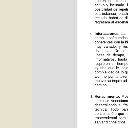
contenidos dispue
activo y locutado.
posibilidad de repet
esa estancia, o sal
teclado, habrá de d
regresará al escenar
Interacciones:
Las i
están configurad
coherentes con la hi
muy variado, y res
diversidad. De es
líneas de tiempo, 
informativos, has
requieren un tiemp
ayudas que le indic
complejidad de lo qu
alumno por la avent
motive su inquietud
camino.
Renacimiento:
Mos 
impresor venecian
desarrollando el f
técnica. Todo par
conspiración que t
trascendental para
salvar dichos tipos.