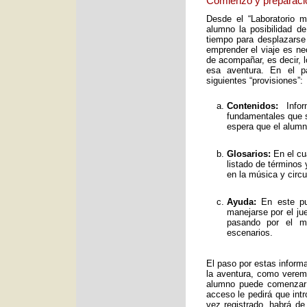
Comienzo y preparaci
Desde el “Laboratorio 
alumno la posibilidad de
tiempo para desplazarse
emprender el viaje es ne
de acompañar, es decir, 
esa aventura. En el pa
siguientes “provisiones”:
Contenidos:
Infor
fundamentales que s
espera que el alumno
Glosarios:
En el cu
listado de términos
en la música y circ
Ayuda:
En este pun
manejarse por el ju
pasando por el mo
escenarios.
El paso por estas inform
la aventura, como verem
alumno puede comenzar 
acceso le pedirá que int
vez registrado, habrá de 