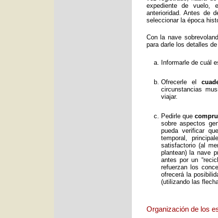
expediente de vuelo, e
anterioridad. Antes de 
seleccionar la época histó
Con la nave sobrevolan
para darle los detalles de
Informarle de cuál e
Ofrecerle el
cuad
circunstancias mus
viajar.
Pedirle que
comprue
sobre aspectos gene
pueda verificar qu
temporal, principa
satisfactorio (al 
plantean) la nave p
antes por un “reci
refuerzan los conc
ofrecerá la posibil
(utilizando las flec
Organización de los e