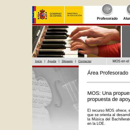
Profesorado
Alu
MOS en el 
Inicio
|
Ayuda
|
Glosario
|
Contactar
Área Profesorado 
MOS: Una propuest
propuesta de apoy
El recurso MOS ofrece, e
que se orienta al desarr
la Música del Bachillera
en la LOE.