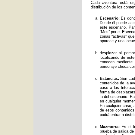
Cada aventura está org
distribución de los conte
Escenario:
Es donde
Desde él puede acce
este escenario. Par
“Mos” por el Escenar
zonas “activas” qu
aparece y una locuc
desplazar al perso
localizando de est
conocen mediante 
personaje choca con
Estancias:
Son cada
contenidos de la av
paso a las Interac
forma de desplazars
la del escenario. Pa
en cualquier moment
En cualquier caso, a
de esos contenidos
podrá entrar a distr
Mazmorra:
Es el lu
prueba de salida de