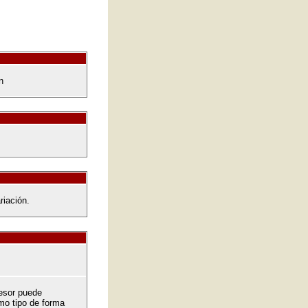
n
riación.
fesor puede
o tipo de forma