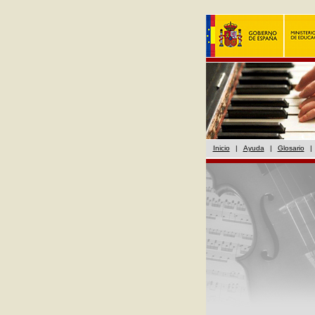
Inicio
|
Ayuda
|
Glosario
|