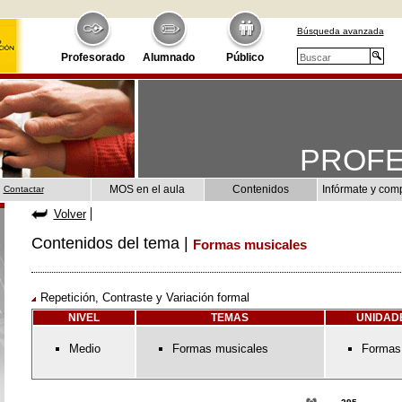
Búsqueda avanzada
Profesorado
Alumnado
Público
PROF
MOS en el aula
Contenidos
Infórmate y com
Contactar
Volver
Contenidos del tema |
Formas musicales
Repetición, Contraste y Variación formal
NIVEL
TEMAS
UNIDAD
Medio
Formas musicales
Formas