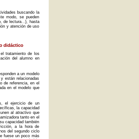
ctividades buscando la
este modo, se pueden
 de lectura...), hasta
ión y atención de uso
o didáctico
el tratamiento de los
vación del alumno en
 responden a un modelo
 y están relacionadas
o de referencia, en el
ada en el modelo que
, el ejercicio de un
ecíficas, la capacidad
 unen al atractivo que
namizadora tanto en el
y su capacidad también
icción, a la hora de
mnos del segundo ciclo
ue fuese un poco más