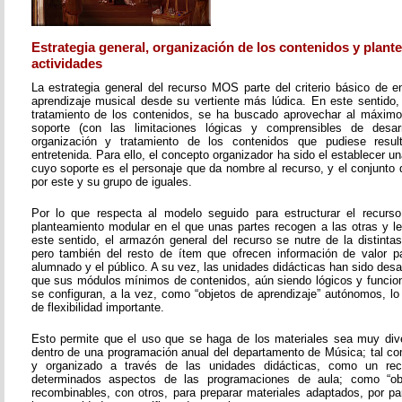
Estrategia general, organización de los contenidos y plant
actividades
La estrategia general del recurso MOS parte del criterio básico de e
aprendizaje musical desde su vertiente más lúdica. En este sentido, 
tratamiento de los contenidos, se ha buscado aprovechar al máximo 
soporte (con las limitaciones lógicas y comprensibles de desarr
organización y tratamiento de los contenidos que pudiese resul
entretenida. Para ello, el concepto organizador ha sido el establecer un
cuyo soporte es el personaje que da nombre al recurso, y el conjunto 
por este y su grupo de iguales.
Por lo que respecta al modelo seguido para estructurar el recurso
planteamiento modular en el que unas partes recogen a las otras y l
este sentido, el armazón general del recurso se nutre de la distinta
pero también del resto de ítem que ofrecen información de valor pa
alumnado y el público. A su vez, las unidades didácticas han sido desar
que sus módulos mínimos de contenidos, aún siendo lógicos y funcion
se configuran, a la vez, como “objetos de aprendizaje” autónomos, lo
de flexibilidad importante.
Esto permite que el uso que se haga de los materiales sea muy dive
dentro de una programación anual del departamento de Música; tal c
y organizado a través de las unidades didácticas, como un re
determinados aspectos de las programaciones de aula; como “obje
recombinables, con otros, para preparar materiales adaptados, por pa