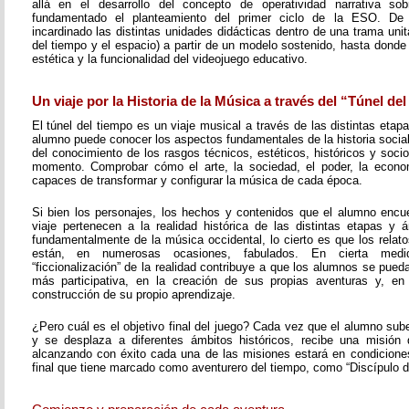
allá en el desarrollo del concepto de operatividad narrativa s
fundamentado el planteamiento del primer ciclo de la ESO. D
incardinado las distintas unidades didácticas dentro de una trama unita
del tiempo y el espacio) a partir de un modelo sostenido, hasta donde 
estética y la funcionalidad del videojuego educativo.
Un viaje por la Historia de la Música a través del “Túnel de
El túnel del tiempo es un viaje musical a través de las distintas etapa
alumno puede conocer los aspectos fundamentales de la historia social 
del conocimiento de los rasgos técnicos, estéticos, históricos y soc
momento. Comprobar cómo el arte, la sociedad, el poder, la economí
capaces de transformar y configurar la música de cada época.
Si bien los personajes, los hechos y contenidos que el alumno encue
viaje pertenecen a la realidad histórica de las distintas etapas y á
fundamentalmente de la música occidental, lo cierto es que los rela
están, en numerosas ocasiones, fabulados. En cierta med
“ficcionalización” de la realidad contribuye a que los alumnos se pueda
más participativa, en la creación de sus propias aventuras y, en
construcción de su propio aprendizaje.
¿Pero cuál es el objetivo final del juego? Cada vez que el alumno sub
y se desplaza a diferentes ámbitos históricos, recibe una misión 
alcanzando con éxito cada una de las misiones estará en condiciones 
final que tiene marcado como aventurero del tiempo, como “Discípulo d