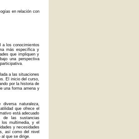
ogías en relación con
d a los conocimientos
rma más específica y
idades que impliquen y
bajo una perspectiva
articipativa.
ulada a las situaciones
. El inicio del curso,
ando por la historia de
a de una forma amena y
 diversa naturaleza,
atilidad que ofrece el
ormativo está adecuado
 de las sustancias
 los multimedia, y el
lidades y necesidades
s, así como del nivel
al que se dirige.