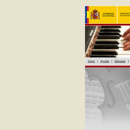
Inicio
|
Ayuda
|
Glosario
|