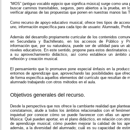
“MOS” (antiguo vocablo egipcio que significa música) surge como una 
buscar caminos transitables, seguros, pero abiertos a la prueba, en 
verificar algunas de las propuestas que ponen en nuestras manos las T
Como recurso de apoyo educativo musical, ofrece tres tipos de acces
uno, información específica para cada tipo de usuario: Alumnado, Prof
Además del desarrollo propiamente curricular de los contenidos comun
en Secundaria y Bachillerato, en los accesos de Público y Pr
información que, por su naturaleza, puede ser de utilidad para un 
niveles educativos. En este sentido, propone para estos destinatarios
a su aprovechamiento didáctico, así como establece un ámbito a
reflexión y creación musical.
El pensamiento que lo promueve pone especial énfasis en la producc
entornos de aprendizaje que, aprovechando las posibilidades que ofre
de forma específica aquellos elementos del currículo que resultan de ma
alumnado trabajando con otros métodos en el aula.
Objetivos generales del recurso.
Desde la perspectiva que nos ofrece la cambiante realidad que plante
constatamos, alude a todos los ámbitos relacionados con el fenóme
inquietud por conocer cómo se puede favorecer con ellas un aprend
Música: Qué pueden aportar, en el plano didáctico, en relación con ot
de aprendizaje musical; cómo pueden mejorar la calidad de los apr
además, a la diversidad del alumnado; cuál es su capacidad de esti