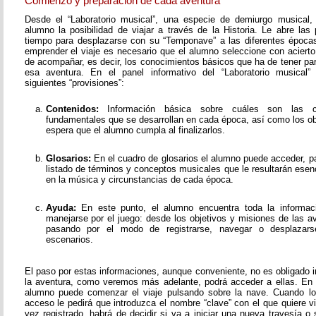
Comienzo y preparación de cada aventura
Desde el “Laboratorio musical”, una especie de demiurgo musical,
alumno la posibilidad de viajar a través de la Historia. Le abre las
tiempo para desplazarse con su “Temponave” a las diferentes épocas
emprender el viaje es necesario que el alumno seleccione con acierto
de acompañar, es decir, los conocimientos básicos que ha de tener pa
esa aventura. En el panel informativo del “Laboratorio musical”
siguientes “provisiones”:
Contenidos:
Información básica sobre cuáles son las c
fundamentales que se desarrollan en cada época, así como los o
espera que el alumno cumpla al finalizarlos.
Glosarios:
En el cuadro de glosarios el alumno puede acceder, pa
listado de términos y conceptos musicales que le resultarán esen
en la música y circunstancias de cada época.
Ayuda:
En este punto, el alumno encuentra toda la informac
manejarse por el juego: desde los objetivos y misiones de las av
pasando por el modo de registrarse, navegar o desplazarse
escenarios.
El paso por estas informaciones, aunque conveniente, no es obligado i
la aventura, como veremos más adelante, podrá acceder a ellas. En
alumno puede comenzar el viaje pulsando sobre la nave. Cuando lo
acceso le pedirá que introduzca el nombre “clave” con el que quiere v
vez registrado, habrá de decidir si va a iniciar una nueva travesía o 