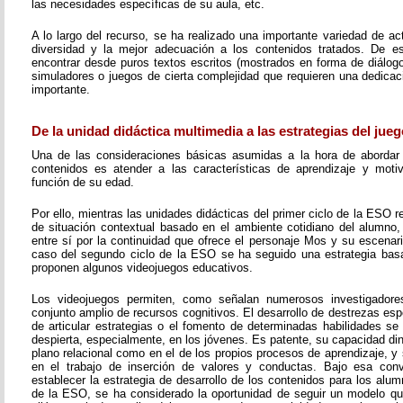
las necesidades específicas de su aula, etc.
A lo largo del recurso, se ha realizado una importante variedad de a
diversidad y la mejor adecuación a los contenidos tratados. De 
encontrar desde puros textos escritos (mostrados en forma de diálogo,
simuladores o juegos de cierta complejidad que requieren una dedicac
importante.
De la unidad didáctica multimedia a las estrategias del jueg
Una de las consideraciones básicas asumidas a la hora de abordar 
contenidos es atender a las características de aprendizaje y moti
función de su edad.
Por ello, mientras las unidades didácticas del primer ciclo de la ESO
de situación contextual basado en el ambiente cotidiano del alumno,
entre sí por la continuidad que ofrece el personaje Mos y su escenari
caso del segundo ciclo de la ESO se ha seguido una estrategia bas
proponen algunos videojuegos educativos.
Los videojuegos permiten, como señalan numerosos investigadores
conjunto amplio de recursos cognitivos. El desarrollo de destrezas esp
de articular estrategias o el fomento de determinadas habilidades se
despierta, especialmente, en los jóvenes. Es patente, su capacidad di
plano relacional como en el de los propios procesos de aprendizaje, 
en el trabajo de inserción de valores y conductas. Bajo esa conv
establecer la estrategia de desarrollo de los contenidos para los alu
de la ESO, se ha considerado la oportunidad de seguir un modelo q