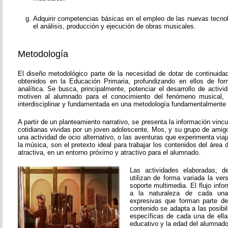
Adquirir competencias básicas en el empleo de las nuevas tecnol
el análisis, producción y ejecución de obras musicales.
Metodología
El diseño metodológico parte de la necesidad de dotar de continuida
obtenidos en la Educación Primaria, profundizando en ellos de fo
analítica. Se busca, principalmente, potenciar el desarrollo de activ
motiven al alumnado para el conocimiento del fenómeno musical, 
interdisciplinar y fundamentada en una metodología fundamentalmente p
A partir de un planteamiento narrativo, se presenta la información vinc
cotidianas vividas por un joven adolescente, Mos, y su grupo de amigos
una actividad de ocio alternativo, o las aventuras que experimenta viaj
la música, son el pretexto ideal para trabajar los contenidos del áre
atractiva, en un entorno próximo y atractivo para el alumnado.
Las actividades elaboradas, de
utilizan de forma variada la vers
soporte multimedia. El flujo inf
a la naturaleza de cada una
expresivas que forman parte de
contenido se adapta a las posibi
específicas de cada una de ella
educativo y la edad del alumnado 