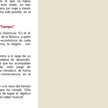
obre el que se había
e este modo, se han
ria (un viaje a través
ha sido posible, en la
l Tiempo”
s históricas. En él, el
de la Música, a partir
io-económicos de cada
a, la religión... son
ntra a lo largo de su
mbitos de desarrollo,
tos que los acompañan
ida, este juego de
n introducir, de forma
 consecuencia, en la
e a la nave del tiempo
que ha cumplir. Sólo
de lograr el objetivo
el saber musical”.