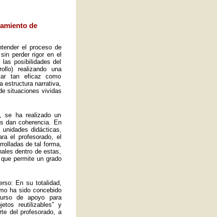
eamiento de
ntender el proceso de
sin perder rigor en el
las posibilidades del
ollo) realizando una
tar tan eficaz como
a estructura narrativa,
de situaciones vividas
, se ha realizado un
es dan coherencia. En
s unidades didácticas,
ra el profesorado, el
rolladas de tal forma,
ales dentro de estas,
 que permite un grado
rso: En su totalidad,
omo ha sido concebido
curso de apoyo para
tos reutilizables” y
rte del profesorado, a