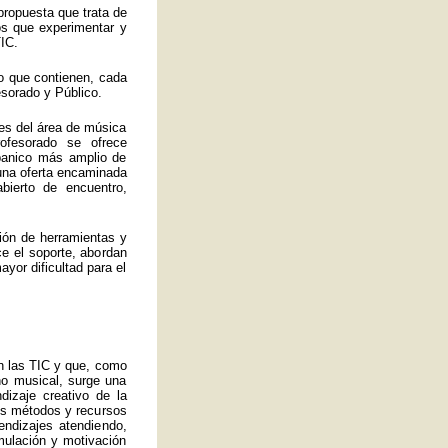
propuesta que trata de
los que experimentar y
IC.
o que contienen, cada
esorado y Público.
es del área de música
ofesorado se ofrece
abanico más amplio de
 una oferta encaminada
bierto de encuentro,
ión de herramientas y
ce el soporte, abordan
yor dificultad para el
an las TIC y que, como
no musical, surge una
izaje creativo de la
ros métodos y recursos
endizajes atendiendo,
mulación y motivación