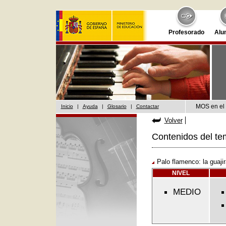
Profesorado
Alu
MOS en el 
Inicio
|
Ayuda
|
Glosario
|
Contactar
Volver
Contenidos del te
Palo flamenco: la guajir
NIVEL
MEDIO