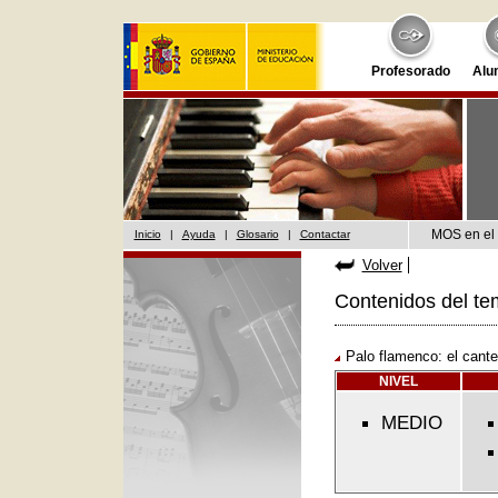
Profesorado
Alu
MOS en el 
Inicio
|
Ayuda
|
Glosario
|
Contactar
Volver
Contenidos del te
Palo flamenco: el cante 
NIVEL
MEDIO