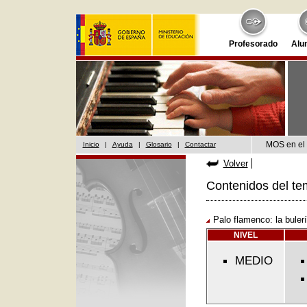
Profesorado
Alu
MOS en el 
Inicio
|
Ayuda
|
Glosario
|
Contactar
Volver
Contenidos del te
Palo flamenco: la buler
NIVEL
MEDIO