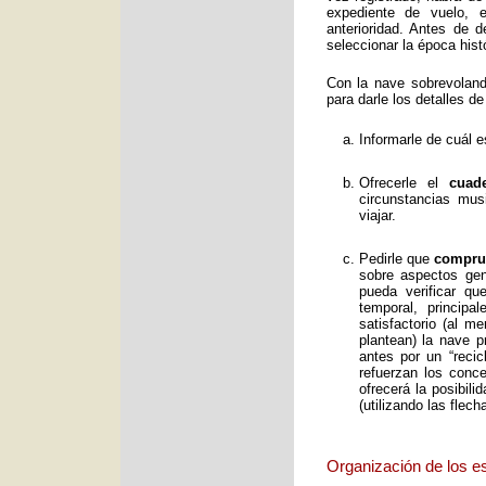
expediente de vuelo, e
anterioridad. Antes de 
seleccionar la época histó
Con la nave sobrevolan
para darle los detalles de
Informarle de cuál e
Ofrecerle el
cuad
circunstancias mus
viajar.
Pedirle que
comprue
sobre aspectos gene
pueda verificar qu
temporal, principa
satisfactorio (al 
plantean) la nave p
antes por un “reci
refuerzan los conc
ofrecerá la posibil
(utilizando las flec
Organización de los e