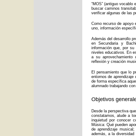
“MOS” (antiguo vocablo e
buscar caminos transitab
verificar algunas de las
Como recurso de apoyo ed
uno, información específ
Además del desarrollo pr
en Secundaria y Bachi
información que, por su
niveles educativos. En e
a su aprovechamiento d
reflexión y creación musi
El pensamiento que lo p
entornos de aprendizaje 
de forma específica aquel
alumnado trabajando con 
Objetivos generale
Desde la perspectiva que
constatamos, alude a to
inquietud por conocer c
Música: Qué pueden aport
de aprendizaje musical;
además, a la diversidad