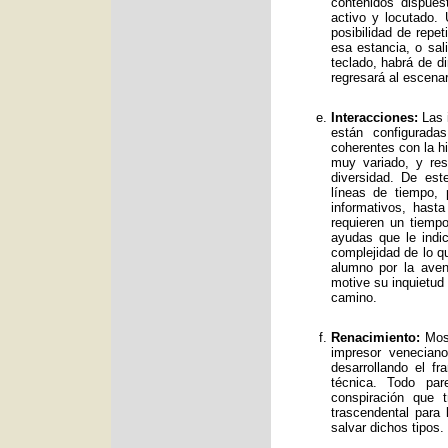
contenidos dispue
activo y locutado.
posibilidad de repet
esa estancia, o sal
teclado, habrá de d
regresará al escenar
Interacciones:
Las i
están configurad
coherentes con la hi
muy variado, y res
diversidad. De es
líneas de tiempo, 
informativos, has
requieren un tiemp
ayudas que le indic
complejidad de lo qu
alumno por la avent
motive su inquietud
camino.
Renacimiento:
Mos 
impresor venecian
desarrollando el f
técnica. Todo par
conspiración que t
trascendental para
salvar dichos tipos.