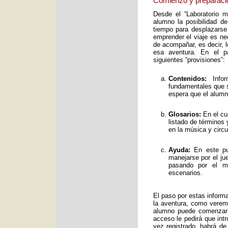
Comienzo y preparaci
Desde el “Laboratorio 
alumno la posibilidad de
tiempo para desplazarse
emprender el viaje es ne
de acompañar, es decir, 
esa aventura. En el pa
siguientes “provisiones”:
Contenidos:
Infor
fundamentales que s
espera que el alumno
Glosarios:
En el cu
listado de términos
en la música y circ
Ayuda:
En este pun
manejarse por el ju
pasando por el mo
escenarios.
El paso por estas inform
la aventura, como verem
alumno puede comenzar 
acceso le pedirá que int
vez registrado, habrá de 