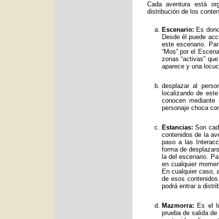
Cada aventura está org
distribución de los conte
Escenario:
Es donde
Desde él puede acce
este escenario. Par
“Mos” por el Escenar
zonas “activas” qu
aparece y una locuc
desplazar al perso
localizando de est
conocen mediante 
personaje choca con
Estancias:
Son cada
contenidos de la av
paso a las Interac
forma de desplazars
la del escenario. Pa
en cualquier moment
En cualquier caso, a
de esos contenidos
podrá entrar a distr
Mazmorra:
Es el lu
prueba de salida de