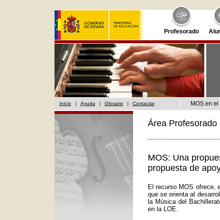
Profesorado
Alu
MOS en el 
Inicio
|
Ayuda
|
Glosario
|
Contactar
Área Profesorado 
MOS: Una propuest
propuesta de apoy
El recurso MOS ofrece, e
que se orienta al desarr
la Música del Bachillera
en la LOE.