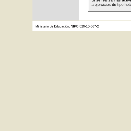
Si se realizan las act
a ejercicios de tipo het
Ministerio de Educación. NIPO 820-10-367-2