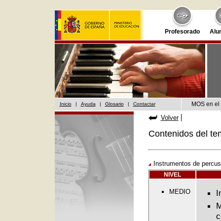
Profesorado
Alu
MOS en el 
Inicio
|
Ayuda
|
Glosario
|
Contactar
Volver
Contenidos del te
Instrumentos de percusi
NIVEL
MEDIO
I
M
c