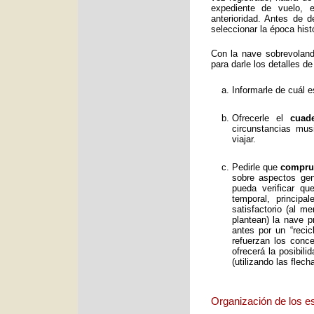
expediente de vuelo, e
anterioridad. Antes de 
seleccionar la época histó
Con la nave sobrevolan
para darle los detalles de
Informarle de cuál e
Ofrecerle el
cuad
circunstancias mus
viajar.
Pedirle que
comprue
sobre aspectos gene
pueda verificar qu
temporal, principa
satisfactorio (al 
plantean) la nave p
antes por un “reci
refuerzan los conc
ofrecerá la posibil
(utilizando las flec
Organización de los e