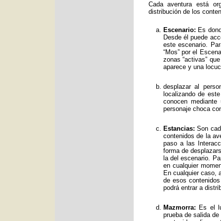
Cada aventura está org
distribución de los conte
Escenario:
Es donde
Desde él puede acce
este escenario. Par
“Mos” por el Escenar
zonas “activas” qu
aparece y una locuc
desplazar al perso
localizando de est
conocen mediante 
personaje choca con
Estancias:
Son cada
contenidos de la av
paso a las Interac
forma de desplazars
la del escenario. Pa
en cualquier moment
En cualquier caso, a
de esos contenidos
podrá entrar a distr
Mazmorra:
Es el lu
prueba de salida de