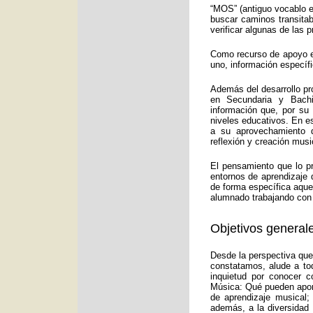
“MOS” (antiguo vocablo e
buscar caminos transitab
verificar algunas de las
Como recurso de apoyo ed
uno, información específ
Además del desarrollo pr
en Secundaria y Bachi
información que, por su
niveles educativos. En e
a su aprovechamiento d
reflexión y creación musi
El pensamiento que lo p
entornos de aprendizaje 
de forma específica aquel
alumnado trabajando con 
Objetivos generale
Desde la perspectiva que
constatamos, alude a to
inquietud por conocer c
Música: Qué pueden aport
de aprendizaje musical;
además, a la diversidad