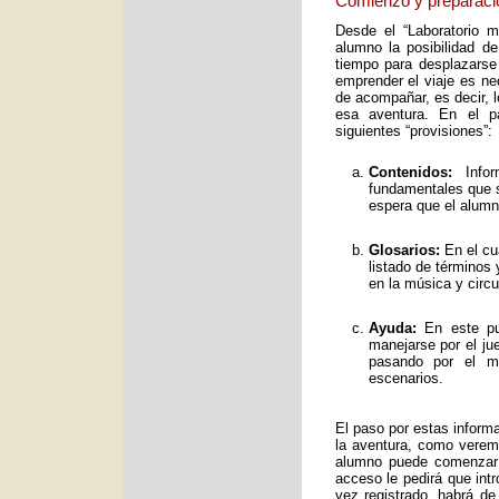
Comienzo y preparaci
Desde el “Laboratorio 
alumno la posibilidad de
tiempo para desplazarse
emprender el viaje es ne
de acompañar, es decir, 
esa aventura. En el pa
siguientes “provisiones”:
Contenidos:
Infor
fundamentales que s
espera que el alumno
Glosarios:
En el cu
listado de términos
en la música y circ
Ayuda:
En este pun
manejarse por el ju
pasando por el mo
escenarios.
El paso por estas inform
la aventura, como verem
alumno puede comenzar 
acceso le pedirá que int
vez registrado, habrá de 