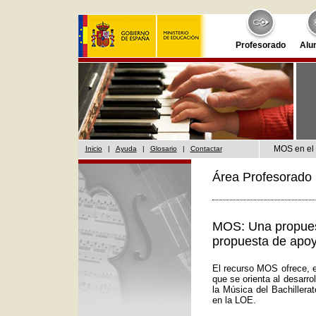
Profesorado
Alu
MOS en el 
Inicio
|
Ayuda
|
Glosario
|
Contactar
Área Profesorado 
MOS: Una propuest
propuesta de apoy
El recurso MOS ofrece, e
que se orienta al desarr
la Música del Bachillera
en la LOE.