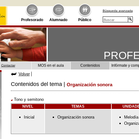
Búsqueda avanzada
Profesorado
Alumnado
Público
PROF
MOS en el aula
Contenidos
Infórmate y com
Contactar
Volver
Contenidos del tema |
Organización sonora
Tono y semitono
NIVEL
TEMAS
UNIDADE
Inicial
Organización sonora
Melodía
Organiz