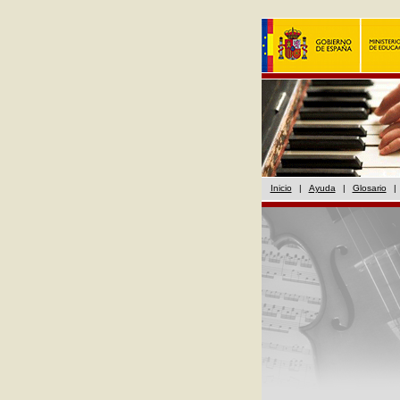
Inicio
|
Ayuda
|
Glosario
|