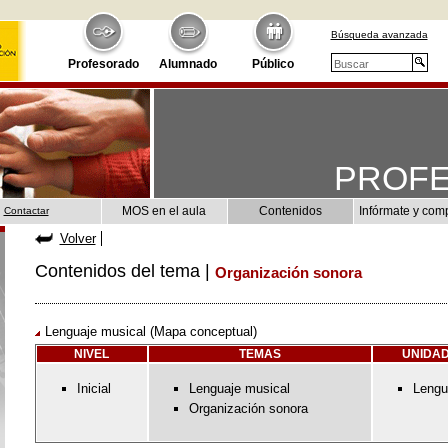
Búsqueda avanzada
Profesorado
Alumnado
Público
PROF
MOS en el aula
Contenidos
Infórmate y com
Contactar
Volver
Contenidos del tema |
Organización sonora
Lenguaje musical (Mapa conceptual)
NIVEL
TEMAS
UNIDAD
Inicial
Lenguaje musical
Lengu
Organización sonora