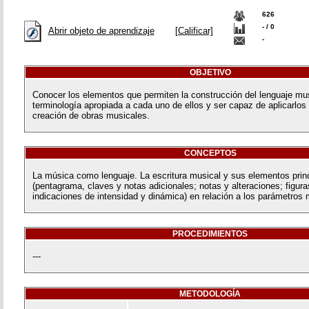
626
- / 0
Abrir objeto de aprendizaje
[Calificar]
-
OBJETIVO
Conocer los elementos que permiten la construcción del lenguaje musi
terminología apropiada a cada uno de ellos y ser capaz de aplicarlos 
creación de obras musicales.
CONCEPTOS
La música como lenguaje. La escritura musical y sus elementos prin
(pentagrama, claves y notas adicionales; notas y alteraciones; figuras
indicaciones de intensidad y dinámica) en relación a los parámetros 
PROCEDIMIENTOS
---
METODOLOGÍA