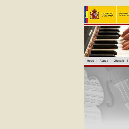
Inicio
|
Ayuda
|
Glosario
|