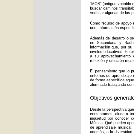
“MOS” (antiguo vocablo e
buscar caminos transitab
verificar algunas de las
Como recurso de apoyo ed
uno, información específ
Además del desarrollo pr
en Secundaria y Bachi
información que, por su
niveles educativos. En e
a su aprovechamiento d
reflexión y creación musi
El pensamiento que lo p
entornos de aprendizaje 
de forma específica aquel
alumnado trabajando con 
Objetivos generale
Desde la perspectiva que
constatamos, alude a to
inquietud por conocer c
Música: Qué pueden aport
de aprendizaje musical;
además, a la diversidad