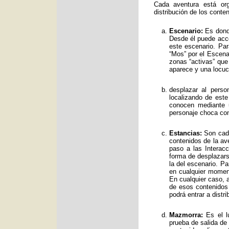
Cada aventura está org
distribución de los conte
Escenario:
Es donde
Desde él puede acce
este escenario. Par
“Mos” por el Escenar
zonas “activas” qu
aparece y una locuc
desplazar al perso
localizando de est
conocen mediante 
personaje choca con
Estancias:
Son cada
contenidos de la av
paso a las Interac
forma de desplazars
la del escenario. Pa
en cualquier moment
En cualquier caso, a
de esos contenidos
podrá entrar a distr
Mazmorra:
Es el lu
prueba de salida de