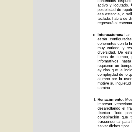
contenidos dispue
activo y locutado.
posibilidad de repet
esa estancia, o sal
teclado, habrá de d
regresará al escenar
Interacciones:
Las i
están configurad
coherentes con la hi
muy variado, y res
diversidad. De es
líneas de tiempo, 
informativos, has
requieren un tiemp
ayudas que le indic
complejidad de lo qu
alumno por la avent
motive su inquietud
camino.
Renacimiento:
Mos 
impresor venecian
desarrollando el f
técnica. Todo par
conspiración que t
trascendental para
salvar dichos tipos.