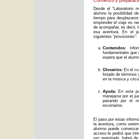
Comienzo y preparaci
Desde el “Laboratorio 
alumno la posibilidad de
tiempo para desplazarse
emprender el viaje es ne
de acompañar, es decir, 
esa aventura. En el pa
siguientes “provisiones”:
Contenidos:
Infor
fundamentales que s
espera que el alumno
Glosarios:
En el cu
listado de términos
en la música y circ
Ayuda:
En este pun
manejarse por el ju
pasando por el mo
escenarios.
El paso por estas inform
la aventura, como verem
alumno puede comenzar 
acceso le pedirá que int
vez registrado, habrá de 