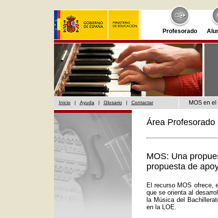
Profesorado
Alu
MOS en el 
Inicio
|
Ayuda
|
Glosario
|
Contactar
Área Profesorado 
MOS: Una propuest
propuesta de apoy
El recurso MOS ofrece, e
que se orienta al desarr
la Música del Bachillera
en la LOE.