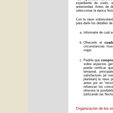
expediente de vuelo, e
anterioridad. Antes de 
seleccionar la época histó
Con la nave sobrevolan
para darle los detalles de
Informarle de cuál e
Ofrecerle el
cuad
circunstancias mus
viajar.
Pedirle que
comprue
sobre aspectos gene
pueda verificar qu
temporal, principa
satisfactorio (al 
plantean) la nave p
antes por un “reci
refuerzan los conc
ofrecerá la posibil
(utilizando las flec
Organización de los e