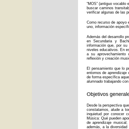
“MOS” (antiguo vocablo e
buscar caminos transitab
verificar algunas de las
Como recurso de apoyo ed
uno, información específ
Además del desarrollo pr
en Secundaria y Bachi
información que, por su
niveles educativos. En e
a su aprovechamiento d
reflexión y creación musi
El pensamiento que lo p
entornos de aprendizaje 
de forma específica aquel
alumnado trabajando con 
Objetivos generale
Desde la perspectiva que
constatamos, alude a to
inquietud por conocer c
Música: Qué pueden aport
de aprendizaje musical;
además, a la diversidad