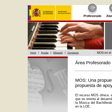
Profesorado
Alu
MOS en el 
Inicio
|
Ayuda
|
Glosario
|
Contactar
Área Profesorado 
MOS: Una propuest
propuesta de apoy
El recurso MOS ofrece, e
que se orienta al desarr
la Música del Bachillera
en la LOE.