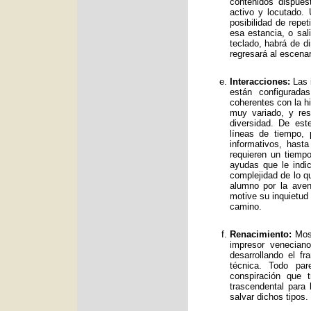
contenidos dispue
activo y locutado.
posibilidad de repet
esa estancia, o sal
teclado, habrá de d
regresará al escenar
Interacciones:
Las i
están configurad
coherentes con la hi
muy variado, y res
diversidad. De es
líneas de tiempo, 
informativos, has
requieren un tiemp
ayudas que le indic
complejidad de lo qu
alumno por la avent
motive su inquietud
camino.
Renacimiento:
Mos 
impresor venecian
desarrollando el f
técnica. Todo par
conspiración que t
trascendental para
salvar dichos tipos.