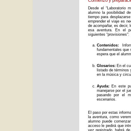
Comienzo y preparaci
Desde el “Laboratorio 
alumno la posibilidad de
tiempo para desplazarse
emprender el viaje es ne
de acompañar, es decir, 
esa aventura. En el pa
siguientes “provisiones”:
Contenidos:
Infor
fundamentales que s
espera que el alumno
Glosarios:
En el cu
listado de términos
en la música y circ
Ayuda:
En este pun
manejarse por el ju
pasando por el mo
escenarios.
El paso por estas inform
la aventura, como verem
alumno puede comenzar 
acceso le pedirá que int
vez registrado, habrá de 