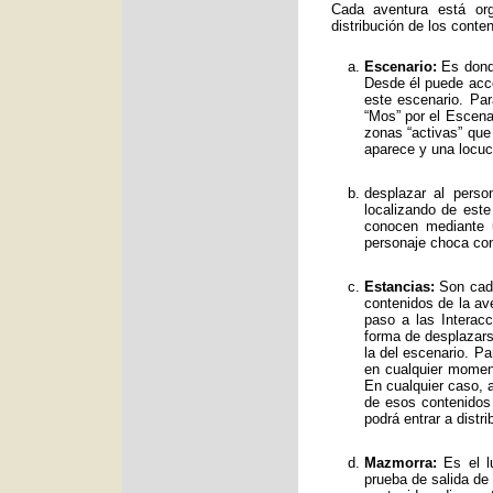
Cada aventura está org
distribución de los conte
Escenario:
Es donde
Desde él puede acce
este escenario. Par
“Mos” por el Escenar
zonas “activas” qu
aparece y una locuc
desplazar al perso
localizando de est
conocen mediante 
personaje choca con
Estancias:
Son cada
contenidos de la av
paso a las Interac
forma de desplazars
la del escenario. Pa
en cualquier moment
En cualquier caso, a
de esos contenidos
podrá entrar a distr
Mazmorra:
Es el lu
prueba de salida de