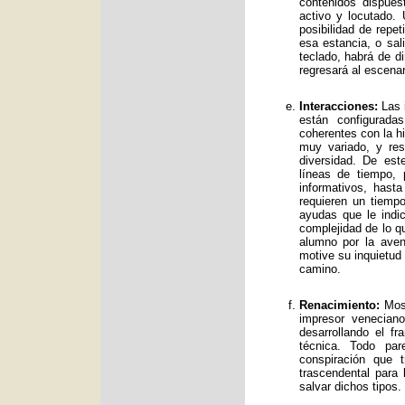
contenidos dispue
activo y locutado.
posibilidad de repet
esa estancia, o sal
teclado, habrá de d
regresará al escenar
Interacciones:
Las i
están configurad
coherentes con la hi
muy variado, y res
diversidad. De es
líneas de tiempo, 
informativos, has
requieren un tiemp
ayudas que le indic
complejidad de lo qu
alumno por la avent
motive su inquietud
camino.
Renacimiento:
Mos 
impresor venecian
desarrollando el f
técnica. Todo par
conspiración que t
trascendental para
salvar dichos tipos.