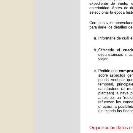
expediente de vuelo, e
anterioridad. Antes de 
seleccionar la época histó
Con la nave sobrevolan
para darle los detalles de
Informarle de cuál e
Ofrecerle el
cuad
circunstancias mus
viajar.
Pedirle que
comprue
sobre aspectos gene
pueda verificar qu
temporal, principa
satisfactorio (al 
plantean) la nave p
antes por un “reci
refuerzan los conc
ofrecerá la posibil
(utilizando las flec
Organización de los e