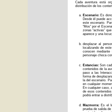
Cada aventura está org
distribución de los conte
Escenario:
Es donde
Desde él puede acce
este escenario. Par
“Mos” por el Escenar
zonas “activas” qu
aparece y una locuc
desplazar al perso
localizando de est
conocen mediante 
personaje choca con
Estancias:
Son cada
contenidos de la av
paso a las Interac
forma de desplazars
la del escenario. Pa
en cualquier moment
En cualquier caso, a
de esos contenidos
podrá entrar a distr
Mazmorra:
Es el lu
prueba de salida de