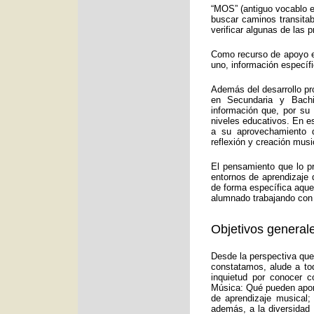
“MOS” (antiguo vocablo e
buscar caminos transitab
verificar algunas de las
Como recurso de apoyo ed
uno, información específ
Además del desarrollo pr
en Secundaria y Bachi
información que, por su
niveles educativos. En e
a su aprovechamiento d
reflexión y creación musi
El pensamiento que lo p
entornos de aprendizaje 
de forma específica aquel
alumnado trabajando con 
Objetivos generale
Desde la perspectiva que
constatamos, alude a to
inquietud por conocer c
Música: Qué pueden aport
de aprendizaje musical;
además, a la diversidad