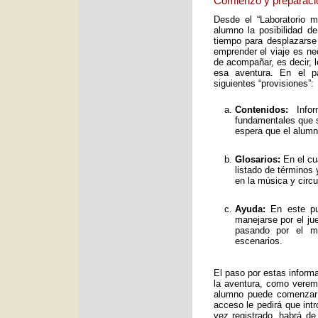
Comienzo y preparaci
Desde el “Laboratorio 
alumno la posibilidad de
tiempo para desplazarse
emprender el viaje es ne
de acompañar, es decir, 
esa aventura. En el pa
siguientes “provisiones”:
Contenidos:
Infor
fundamentales que s
espera que el alumno
Glosarios:
En el cu
listado de términos
en la música y circ
Ayuda:
En este pun
manejarse por el ju
pasando por el mo
escenarios.
El paso por estas inform
la aventura, como verem
alumno puede comenzar 
acceso le pedirá que int
vez registrado, habrá de 