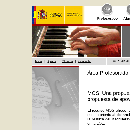
Profesorado
Alu
MOS en el 
Inicio
|
Ayuda
|
Glosario
|
Contactar
Área Profesorado 
MOS: Una propuest
propuesta de apoy
El recurso MOS ofrece, e
que se orienta al desarr
la Música del Bachillera
en la LOE.