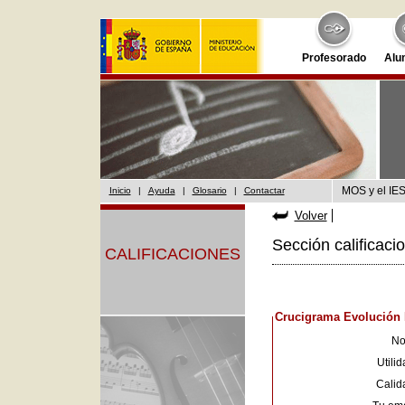
Profesorado
Alu
MOS y el IES
Inicio
|
Ayuda
|
Glosario
|
Contactar
Volver
Sección calificaci
CALIFICACIONES
Crucigrama Evolución 
No
Utilid
Calid