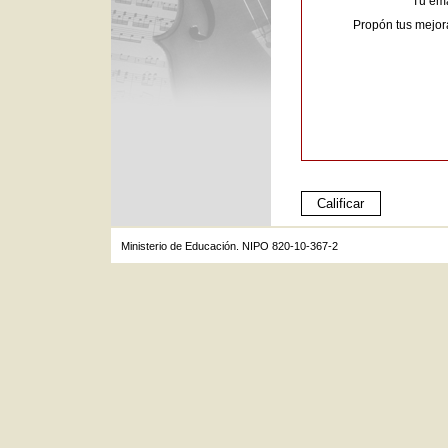
Tu ema
Propón tus mejor
Ministerio de Educación. NIPO 820-10-367-2