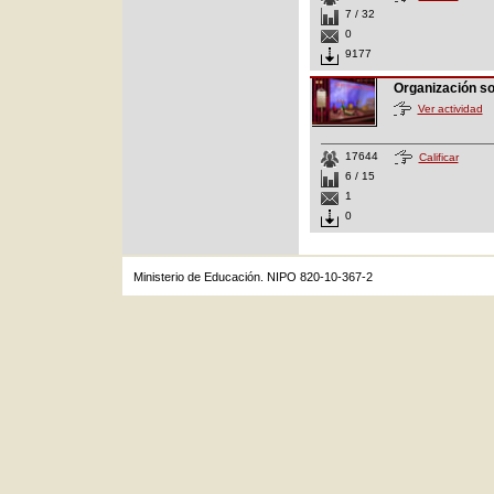
7 / 32
0
9177
Organización s
Ver actividad
17644
Calificar
6 / 15
1
0
Ministerio de Educación. NIPO 820-10-367-2