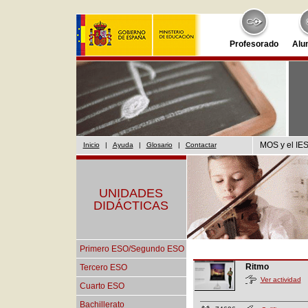
Profesorado
Alu
MOS y el IES
Inicio
|
Ayuda
|
Glosario
|
Contactar
UNIDADES
DIDÁCTICAS
Primero ESO/Segundo ESO
Ritmo
Tercero ESO
Ver actividad
Cuarto ESO
Bachillerato