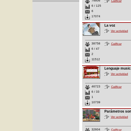
74606
Calificar
6 / 125
6
17074
La voz
Ver actividad
38758
Calificar
6 / 47
2
11512
Lenguaje music
Ver actividad
46723
Calificar
6 / 33
1
10739
Parámetros so
Ver actividad
32604
Calificar